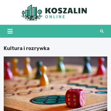
Skip
to
content
Kosza
Onli
Kultura i rozrywka