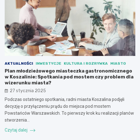
AKTUALNOŚCI
INWESTYCJE
KULTURA I ROZRYWKA
MIASTO
Plan młodzieżowego miasteczka gastronomicznego
w Koszalinie: Spotkania pod mostem czy problem dla
wizerunku miasta?
27 stycznia 2025
Podczas ostatniego spotkania, radni miasta Koszalina podjęli
decyzję o przyłączeniu prądu do miejsca pod mostem
Powstańców Warszawskich. To pierwszy krok ku realizacji planów
stworzenia…
Czytaj dalej