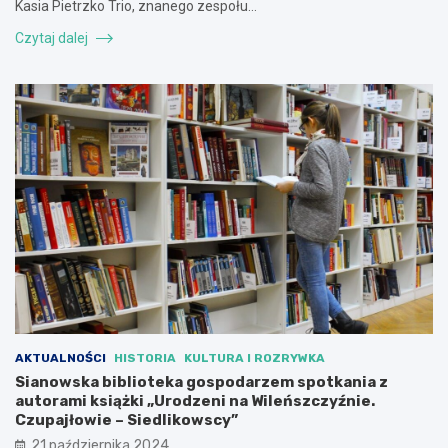
Kasia Pietrzko Trio, znanego zespołu…
Czytaj dalej
AKTUALNOŚCI
HISTORIA
KULTURA I ROZRYWKA
Sianowska biblioteka gospodarzem spotkania z
autorami książki „Urodzeni na Wileńszczyźnie.
Czupajłowie – Siedlikowscy”
21 października 2024