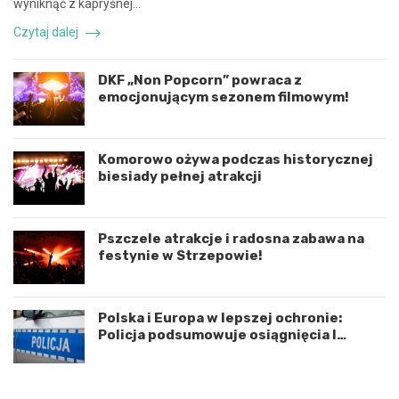
k
r
wyniknąć z kapryśnej…
o
z
Czytaj dalej
o
e
r
n
d
i
DKF „Non Popcorn” powraca z
y
e
emocjonującym sezonem filmowym!
n
d
a
r
c
o
j
g
Komorowo ożywa podczas historycznej
ę
o
biesiady pełnej atrakcji
r
w
o
e
z
p
Pszczele atrakcje i radosna zabawa na
w
o
festynie w Strzepowie!
o
d
j
K
u
o
m
s
Polska i Europa w lepszej ochronie:
i
z
Policja podsumowuje osiągnięcia I
ę
a
połowy 2026 roku
d
l
z
i
y
n