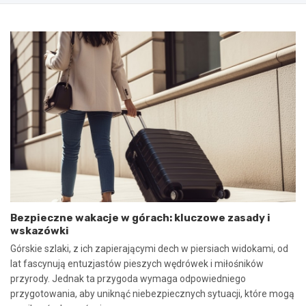
s
g
a
o
n
2
i
0
e
2
u
5
m
:
o
N
w
i
y
e
n
b
a
e
w
z
s
p
p
i
ó
e
Bezpieczne wakacje w górach: kluczowe zasady i
ł
c
wskazówki
p
z
r
n
Górskie szlaki, z ich zapierającymi dech w piersiach widokami, od
a
e
lat fascynują entuzjastów pieszych wędrówek i miłośników
c
z
przyrody. Jednak ta przygoda wymaga odpowiedniego
ę
d
przygotowania, aby uniknąć niebezpiecznych sytuacji, które mogą
i
a