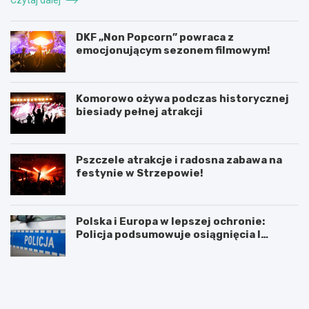
DKF „Non Popcorn” powraca z
emocjonującym sezonem filmowym!
Komorowo ożywa podczas historycznej
biesiady pełnej atrakcji
Pszczele atrakcje i radosna zabawa na
festynie w Strzepowie!
Polska i Europa w lepszej ochronie:
Policja podsumowuje osiągnięcia I
połowy 2026 roku
P
5
o
l
d
u
p
t
i
e