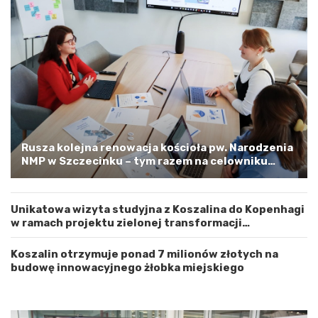
W
e
o
m
j
–
e
a
w
p
ó
e
d
l
z
o
t
o
w
s
e
t
Rusza kolejna renowacja kościoła pw. Narodzenia
m
r
NMP w Szczecinku – tym razem na celowniku
Z
o
zachodnia elewacja i główne wejście
a
ż
c
n
Unikatowa wizyta studyjna z Koszalina do Kopenhagi
h
o
w ramach projektu zielonej transformacji
o
ś
energetycznej
d
ć
n
Koszalin otrzymuje ponad 7 milionów złotych na
i
budowę innowacyjnego żłobka miejskiego
o
p
o