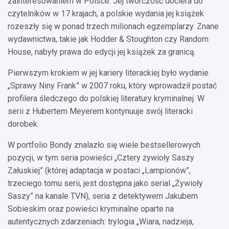
zainteresowaniem w Polsce. Jej twórczość dociera do
czytelników w 17 krajach, a polskie wydania jej książek
rozeszły się w ponad trzech milionach egzemplarzy. Znane
wydawnictwa, takie jak Hodder & Stoughton czy Random
House, nabyły prawa do edycji jej książek za granicą.
Pierwszym krokiem w jej kariery literackiej było wydanie
„Sprawy Niny Frank” w 2007 roku, który wprowadził postać
profilera śledczego do polskiej literatury kryminalnej. W
serii z Hubertem Meyerem kontynuuje swój literacki
dorobek.
W portfolio Bondy znalazło się wiele bestsellerowych
pozycji, w tym seria powieści „Cztery żywioły Saszy
Załuskiej” (której adaptacja w postaci „Lampionów”,
trzeciego tomu serii, jest dostępna jako serial „Żywioły
Saszy” na kanale TVN), seria z detektywem Jakubem
Sobieskim oraz powieści kryminalne oparte na
autentycznych zdarzeniach: trylogia „Wiara, nadzieja,