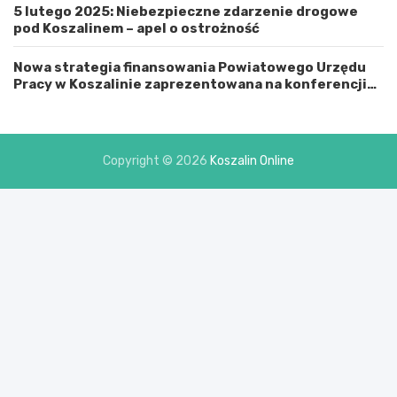
5 lutego 2025: Niebezpieczne zdarzenie drogowe
a
pod Koszalinem – apel o ostrożność
s
t
e
Nowa strategia finansowania Powiatowego Urzędu
m
Pracy w Koszalinie zaprezentowana na konferencji
K
prasowej
o
s
z
Copyright © 2026
Koszalin Online
a
l
i
n