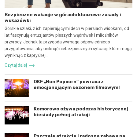
p
i
ó
e
Bezpieczne wakacje w górach: kluczowe zasady i
ł
c
wskazówki
p
z
r
n
Górskie szlaki, z ich zapierającymi dech w piersiach widokami, od
a
e
lat fascynują entuzjastów pieszych wędrówek i miłośników
c
z
przyrody. Jednak ta przygoda wymaga odpowiedniego
ę
d
przygotowania, aby uniknąć niebezpiecznych sytuacji, które mogą
i
a
k
r
wyniknąć z kapryśnej…
o
z
Czytaj dalej
o
e
r
n
d
i
DKF „Non Popcorn” powraca z
y
e
emocjonującym sezonem filmowym!
n
d
a
r
c
o
j
g
Komorowo ożywa podczas historycznej
ę
o
biesiady pełnej atrakcji
r
w
o
e
z
p
Pszczele atrakcje i radosna zabawa na
w
o