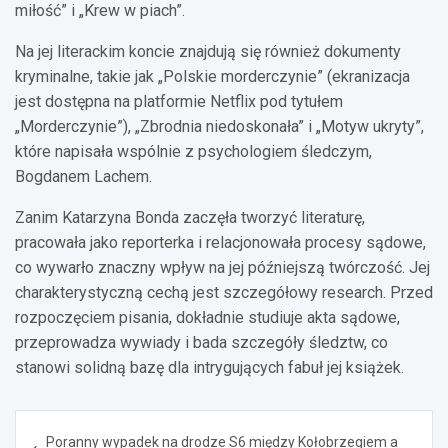
miłość” i „Krew w piach”.
Na jej literackim koncie znajdują się również dokumenty
kryminalne, takie jak „Polskie morderczynie” (ekranizacja
jest dostępna na platformie Netflix pod tytułem
„Morderczynie”), „Zbrodnia niedoskonała” i „Motyw ukryty”,
które napisała wspólnie z psychologiem śledczym,
Bogdanem Lachem.
Zanim Katarzyna Bonda zaczęła tworzyć literaturę,
pracowała jako reporterka i relacjonowała procesy sądowe,
co wywarło znaczny wpływ na jej późniejszą twórczość. Jej
charakterystyczną cechą jest szczegółowy research. Przed
rozpoczęciem pisania, dokładnie studiuje akta sądowe,
przeprowadza wywiady i bada szczegóły śledztw, co
stanowi solidną bazę dla intrygujących fabuł jej książek.
Nawigacja
Poranny wypadek na drodze S6 między Kołobrzegiem a