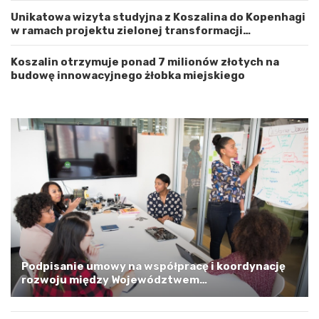
c
n
Unikatowa wizyta studyjna z Koszalina do Kopenhagi
h
o
w ramach projektu zielonej transformacji
o
ś
energetycznej
d
ć
n
Koszalin otrzymuje ponad 7 milionów złotych na
i
budowę innowacyjnego żłobka miejskiego
o
p
o
m
o
r
s
k
i
m
a
G
m
i
Podpisanie umowy na współpracę i koordynację
n
rozwoju między Województwem
ą
Zachodniopomorskim a Gminą Miastem Koszalin
M
i