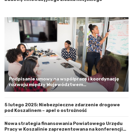
i
o
p
o
m
o
r
s
k
i
m
a
G
m
Podpisanie umowy na współpracę i koordynację
i
rozwoju między Województwem
n
Zachodniopomorskim a Gminą Miastem Koszalin
ą
M
5 lutego 2025: Niebezpieczne zdarzenie drogowe
i
pod Koszalinem – apel o ostrożność
a
s
t
Nowa strategia finansowania Powiatowego Urzędu
e
Pracy w Koszalinie zaprezentowana na konferencji