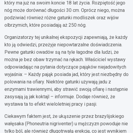
który ma już na swoim koncie 18 lat życia. Rozpiętość jego
nóg może dorównać długości 30 cm. Oprócz niego, można
podziwiać również różne gatunki modliszek oraz wijów
olbrzymich, które posiadają aż 250 nóg.
Organizatorzy tej unikalnej ekspozycji zapewniają, że każdy
kto ją odwiedzi, przeżyje niepowtarzalne doświadczenia.
Pewne gatunki owadów są na tyle łagodne dla ludzi, że
można je bez obaw trzymać na rękach. Właściciel wystawy
odpowiadając na pytania dotyczące pająków niejadowitych
wyjaśnia: – Każdy pająk posiada jad, który jest niezbędny do
polowania na ofiary. Niektóre gatunki używają jadu z
enzymami trawiennymi, aby strawić swoją ofiarę i następnie
zasysają ją jak koktajl – informuje. Dodaje również, że
wystawa ta to efekt wieloletniej pracy i pasji.
Ciekawym faktem jest, że ukąszenie przez brazylijskiego
wałęsaka (Phoneutria nigriventer) u mężczyzn powoduje nie
tylko ból, ale również długotrwałą erekcję, co jest wynikiem