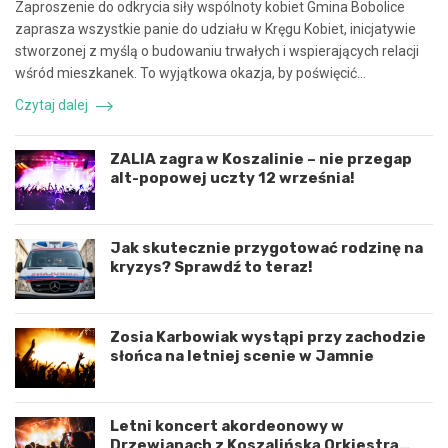
r
n
Zaproszenie do odkrycia siły wspólnoty kobiet Gmina Bobolice
a
e
zaprasza wszystkie panie do udziału w Kręgu Kobiet, inicjatywie
c
z
stworzonej z myślą o budowaniu trwałych i wspierających relacji
ę
d
wśród mieszkanek. To wyjątkowa okazja, by poświęcić…
i
a
k
r
Czytaj dalej
o
z
o
e
r
n
ZALIA zagra w Koszalinie – nie przegap
d
i
alt-popowej uczty 12 września!
y
e
n
d
a
r
c
o
Jak skutecznie przygotować rodzinę na
j
g
kryzys? Sprawdź to teraz!
ę
o
r
w
o
e
Zosia Karbowiak wystąpi przy zachodzie
z
p
słońca na letniej scenie w Jamnie
w
o
o
d
j
K
u
o
Letni koncert akordeonowy w
m
s
Drzewianach z Koszalińską Orkiestrą