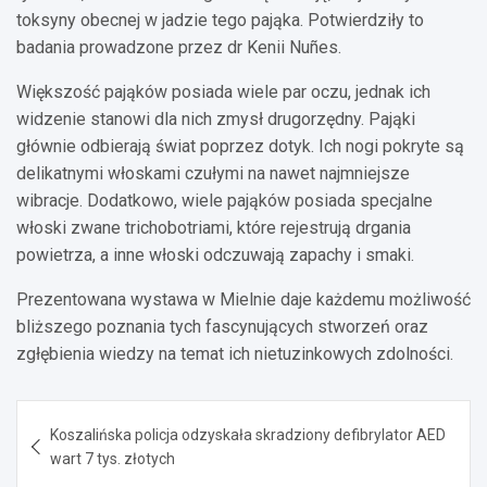
toksyny obecnej w jadzie tego pająka. Potwierdziły to
badania prowadzone przez dr Kenii Nuñes.
Większość pająków posiada wiele par oczu, jednak ich
widzenie stanowi dla nich zmysł drugorzędny. Pająki
głównie odbierają świat poprzez dotyk. Ich nogi pokryte są
delikatnymi włoskami czułymi na nawet najmniejsze
wibracje. Dodatkowo, wiele pająków posiada specjalne
włoski zwane trichobotriami, które rejestrują drgania
powietrza, a inne włoski odczuwają zapachy i smaki.
Prezentowana wystawa w Mielnie daje każdemu możliwość
bliższego poznania tych fascynujących stworzeń oraz
zgłębienia wiedzy na temat ich nietuzinkowych zdolności.
Nawigacja
Koszalińska policja odzyskała skradziony defibrylator AED
wpisu
wart 7 tys. złotych