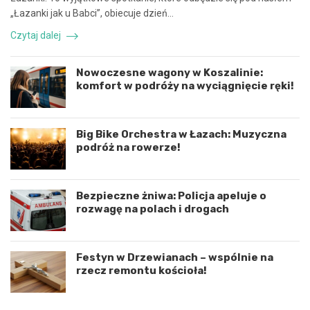
c
z
„Łazanki jak u Babci”, obiecuje dzień…
ę
d
i
a
Czytaj dalej
k
r
o
z
o
e
Nowoczesne wagony w Koszalinie:
r
n
komfort w podróży na wyciągnięcie ręki!
d
i
y
e
n
d
a
r
Big Bike Orchestra w Łazach: Muzyczna
c
o
podróż na rowerze!
j
g
ę
o
r
w
Bezpieczne żniwa: Policja apeluje o
o
e
rozwagę na polach i drogach
z
p
w
o
o
d
j
K
Festyn w Drzewianach – wspólnie na
u
o
rzecz remontu kościoła!
m
s
i
z
ę
a