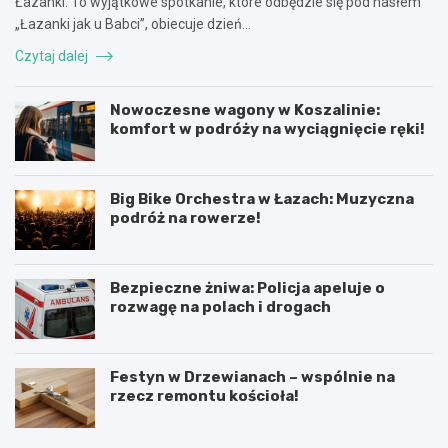
Łazanki. To wyjątkowe spotkanie, które odbędzie się pod hasłem
„Łazanki jak u Babci”, obiecuje dzień…
Czytaj dalej
Nowoczesne wagony w Koszalinie:
komfort w podróży na wyciągnięcie ręki!
Big Bike Orchestra w Łazach: Muzyczna
podróż na rowerze!
Bezpieczne żniwa: Policja apeluje o
rozwagę na polach i drogach
Festyn w Drzewianach – wspólnie na
rzecz remontu kościoła!
P
5
o
l