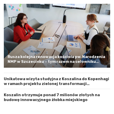
d
l
z
i
y
n
W
e
o
m
j
–
e
a
w
p
ó
e
d
l
z
o
t
o
Rusza kolejna renowacja kościoła pw. Narodzenia
w
s
NMP w Szczecinku – tym razem na celowniku
e
t
zachodnia elewacja i główne wejście
m
r
Z
o
Unikatowa wizyta studyjna z Koszalina do Kopenhagi
a
ż
w ramach projektu zielonej transformacji
c
n
energetycznej
h
o
o
ś
Koszalin otrzymuje ponad 7 milionów złotych na
d
ć
budowę innowacyjnego żłobka miejskiego
n
i