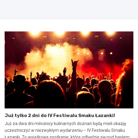
d
u
p
t
i
e
s
g
a
o
n
2
i
0
e
2
u
5
m
:
o
N
w
i
y
e
n
b
a
e
w
z
s
p
p
i
ó
e
Już tylko 2 dni do IV Festiwalu Smaku Łazanki!
ł
c
p
z
Już za dwa dni miłośnicy kulinarnych doznań będą mieli okazję
r
n
uczestniczyć w niezwykłym wydarzeniu – IV Festiwalu Smaku
a
e
Łazanki. To wyjątkowe spotkanie, które odbędzie się pod hasłem