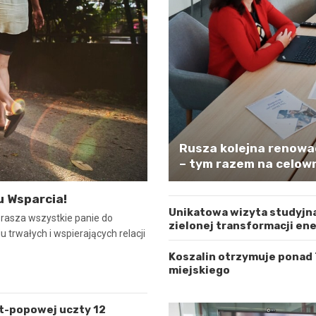
Rusza kolejna renowa
– tym razem na celown
u Wsparcia!
Unikatowa wizyta studyjna
prasza wszystkie panie do
zielonej transformacji en
 trwałych i wspierających relacji
Koszalin otrzymuje ponad
miejskiego
lt-popowej uczty 12