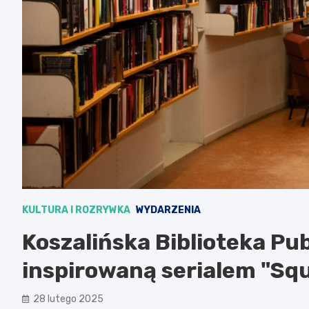
KULTURA I ROZRYWKA
WYDARZENIA
Koszalińska Biblioteka Pu
inspirowaną serialem "Sq
28 lutego 2025