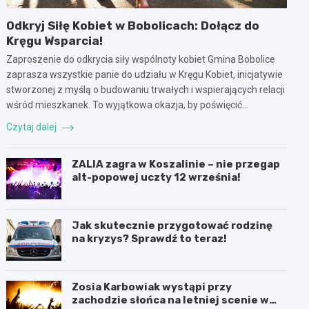
Odkryj Siłę Kobiet w Bobolicach: Dołącz do
Kręgu Wsparcia!
Zaproszenie do odkrycia siły wspólnoty kobiet Gmina Bobolice
zaprasza wszystkie panie do udziału w Kręgu Kobiet, inicjatywie
stworzonej z myślą o budowaniu trwałych i wspierających relacji
wśród mieszkanek. To wyjątkowa okazja, by poświęcić…
Czytaj dalej
ZALIA zagra w Koszalinie – nie przegap
alt-popowej uczty 12 września!
Jak skutecznie przygotować rodzinę
na kryzys? Sprawdź to teraz!
Zosia Karbowiak wystąpi przy
zachodzie słońca na letniej scenie w