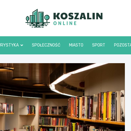
Kosza
URYSTYKA
SPOŁECZNOŚĆ
MIASTO
SPORT
POZOST