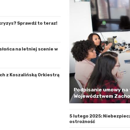
kryzys? Sprawdź to teraz!
łońca na letniej scenie w
h z Koszalińską Orkiestrą
Podpisanie umowy na 
Województwem Zachod
5 lutego 2025: Niebezpiec
ostrożność