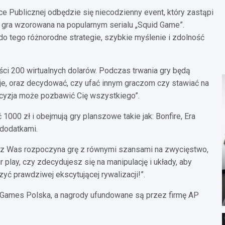
ce Publicznej odbędzie się niecodzienny event, który zastąpi
 gra wzorowana na popularnym serialu „Squid Game”.
o tego różnorodne strategie, szybkie myślenie i zdolność
ci 200 wirtualnych dolarów. Podczas trwania gry będą
e, oraz decydować, czy ufać innym graczom czy stawiać na
ecyzja może pozbawić Cię wszystkiego”.
1000 zł i obejmują gry planszowe takie jak: Bonfire, Era
 dodatkami.
 z Was rozpoczyna grę z równymi szansami na zwycięstwo,
 play, czy zdecydujesz się na manipulację i układy, aby
yć prawdziwej ekscytującej rywalizacji!”.
 Games Polska, a nagrody ufundowane są przez firmę AP