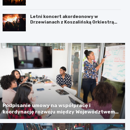
Jamnie
Letni koncert akordeonowy w
Drzewianach z Koszalińską Orkiestrą
AKORD
Podpisanie umowy na współpracę i
koordynację rozwoju między Województwem
Zachodniopomorskim a Gminą Miastem
Koszalin