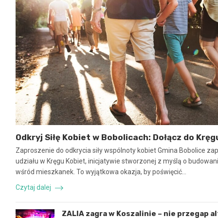
Odkryj Siłę Kobiet w Bobolicach: Dołącz do Kręg
Zaproszenie do odkrycia siły wspólnoty kobiet Gmina Bobolice za
udziału w Kręgu Kobiet, inicjatywie stworzonej z myślą o budowaniu
wśród mieszkanek. To wyjątkowa okazja, by poświęcić…
Czytaj dalej
ZALIA zagra w Koszalinie – nie przegap a