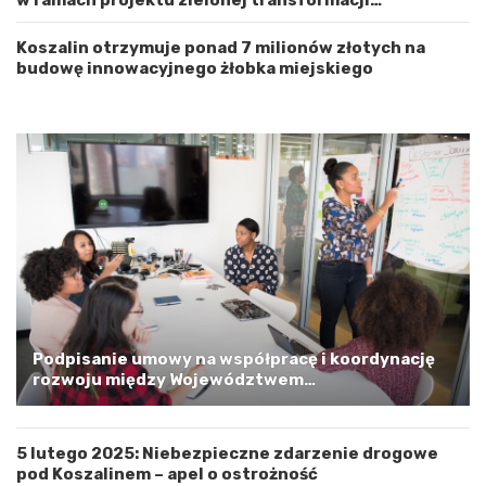
w ramach projektu zielonej transformacji
h
o
energetycznej
o
ś
d
ć
Koszalin otrzymuje ponad 7 milionów złotych na
n
budowę innowacyjnego żłobka miejskiego
i
o
p
o
m
o
r
s
k
i
m
a
G
m
Podpisanie umowy na współpracę i koordynację
i
rozwoju między Województwem
n
Zachodniopomorskim a Gminą Miastem Koszalin
ą
M
5 lutego 2025: Niebezpieczne zdarzenie drogowe
i
pod Koszalinem – apel o ostrożność
a