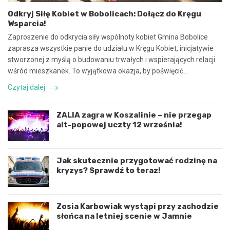
ó
e
Odkryj Siłę Kobiet w Bobolicach: Dołącz do Kręgu
ł
c
Wsparcia!
p
z
r
n
Zaproszenie do odkrycia siły wspólnoty kobiet Gmina Bobolice
a
e
zaprasza wszystkie panie do udziału w Kręgu Kobiet, inicjatywie
c
z
stworzonej z myślą o budowaniu trwałych i wspierających relacji
ę
d
wśród mieszkanek. To wyjątkowa okazja, by poświęcić…
i
a
k
r
Czytaj dalej
o
z
o
e
r
n
ZALIA zagra w Koszalinie – nie przegap
d
i
alt-popowej uczty 12 września!
y
e
n
d
a
r
c
o
Jak skutecznie przygotować rodzinę na
j
g
kryzys? Sprawdź to teraz!
ę
o
r
w
o
e
Zosia Karbowiak wystąpi przy zachodzie
z
p
słońca na letniej scenie w Jamnie
w
o
o
d