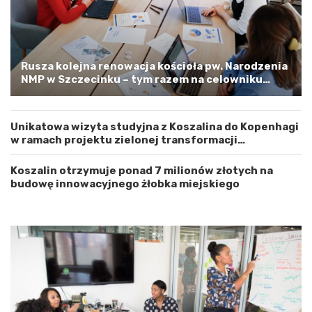
ó
e
d
l
z
o
t
o
w
s
Rusza kolejna renowacja kościoła pw. Narodzenia
e
t
NMP w Szczecinku – tym razem na celowniku
m
r
zachodnia elewacja i główne wejście
Z
o
a
ż
Unikatowa wizyta studyjna z Koszalina do Kopenhagi
c
n
w ramach projektu zielonej transformacji
h
o
energetycznej
o
ś
d
ć
Koszalin otrzymuje ponad 7 milionów złotych na
n
budowę innowacyjnego żłobka miejskiego
i
o
p
o
m
o
r
s
k