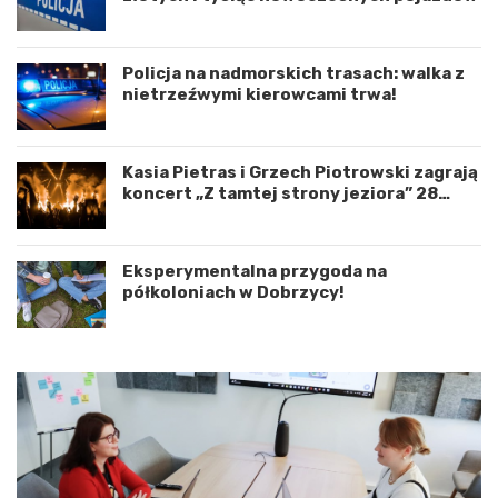
y
e
n
d
a
r
c
o
Policja na nadmorskich trasach: walka z
j
g
nietrzeźwymi kierowcami trwa!
ę
o
r
w
o
e
Kasia Pietras i Grzech Piotrowski zagrają
z
p
koncert „Z tamtej strony jeziora” 28
w
o
sierpnia!
o
d
j
K
u
o
Eksperymentalna przygoda na
m
s
półkoloniach w Dobrzycy!
i
z
ę
a
d
l
z
i
y
n
W
e
o
m
j
–
e
a
w
p