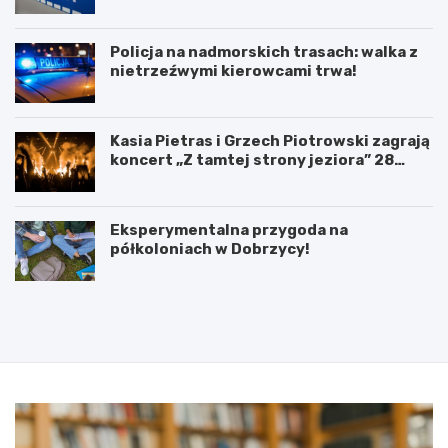
Policja na nadmorskich trasach: walka z
nietrzeźwymi kierowcami trwa!
Kasia Pietras i Grzech Piotrowski zagrają
koncert „Z tamtej strony jeziora” 28
sierpnia!
Eksperymentalna przygoda na
półkoloniach w Dobrzycy!
P
5
o
l
d
u
p
t
i
e
s
g
a
o
n
2
i
0