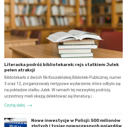
e
2
u
5
m
:
o
N
w
i
y
e
n
b
a
e
w
z
s
p
p
i
ó
e
Literacka podróż bibliotekarek: rejs statkiem Julek
ł
c
pełen atrakcji
p
z
r
n
Bibliotekarki z dwóch filii Koszalińskiej Biblioteki Publicznej, numer
a
e
3 oraz 12, zorganizowały nietypowe wydarzenie, które odbyło się
c
z
na pokładzie statku Julek. W ramach tej niezwykłej podróży,
ę
d
uczestnicy mieli okazję delektować się literaturą i…
i
a
k
r
Czytaj dalej
o
z
o
e
r
n
Nowe inwestycje w Policji: 500 milionów
d
i
złotych i tysiąc nowoczesnych pojazdów