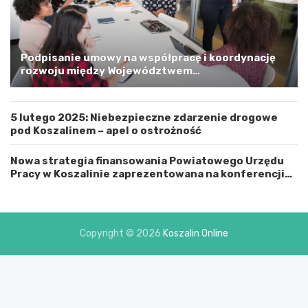
i
m
a
G
m
Podpisanie umowy na współpracę i koordynację
i
rozwoju między Województwem
n
Zachodniopomorskim a Gminą Miastem Koszalin
ą
M
5 lutego 2025: Niebezpieczne zdarzenie drogowe
i
pod Koszalinem – apel o ostrożność
a
s
t
Nowa strategia finansowania Powiatowego Urzędu
e
Pracy w Koszalinie zaprezentowana na konferencji
m
prasowej
K
o
s
Copyright © 2026
Koszalin Online
z
a
l
i
n