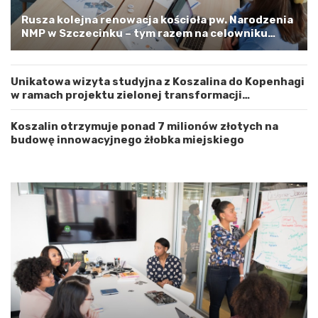
t
o
w
s
Rusza kolejna renowacja kościoła pw. Narodzenia
e
t
NMP w Szczecinku – tym razem na celowniku
m
r
zachodnia elewacja i główne wejście
Z
o
a
ż
Unikatowa wizyta studyjna z Koszalina do Kopenhagi
c
n
w ramach projektu zielonej transformacji
h
o
energetycznej
o
ś
d
ć
Koszalin otrzymuje ponad 7 milionów złotych na
n
budowę innowacyjnego żłobka miejskiego
i
o
p
o
m
o
r
s
k
i
m
a
G