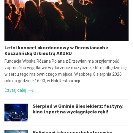
w
i
y
e
n
b
a
e
w
z
s
p
p
i
ó
e
Letni koncert akordeonowy w Drzewianach z
ł
c
Koszalińską Orkiestrą AKORD
p
z
r
n
Fundacja Wioska Różana Polana z Drzewian ma przyjemność
a
e
zaprosić na wyjątkowe wydarzenie muzyczne, które odbędzie się
c
z
w sercu tego malowniczego miejsca. W sobotę, 8 sierpnia 2026
ę
d
roku, o godzinie 16:00, w Hali Restauracji…
i
a
k
r
Czytaj dalej
o
z
o
e
r
n
Sierpień w Gminie Biesiekierz: festyny,
d
i
kino i sport na wyciągnięcie ręki!
y
e
n
d
a
r
c
o
Policjanci jako superbohaterowie: