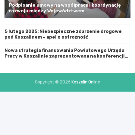
m
Podpisanie umowy na współpracę i koordynację
i
rozwoju między Województwem
n
Zachodniopomorskim a Gminą Miastem Koszalin
ą
M
5 lutego 2025: Niebezpieczne zdarzenie drogowe
i
pod Koszalinem – apel o ostrożność
a
s
t
Nowa strategia finansowania Powiatowego Urzędu
e
Pracy w Koszalinie zaprezentowana na konferencji
m
prasowej
K
o
s
Copyright © 2026
Koszalin Online
z
a
l
i
n