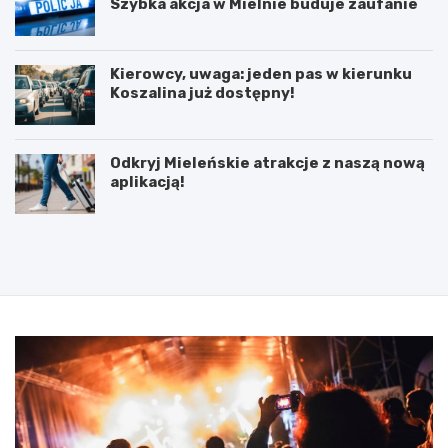
Szybka akcja w Mielnie buduje zaufanie
Kierowcy, uwaga: jeden pas w kierunku
Koszalina już dostępny!
Odkryj Mieleńskie atrakcje z naszą nową
aplikacją!
P
5
o
l
d
u
p
t
i
e
s
g
a
o
n
2
i
0
e
2
u
5
m
:
o
N