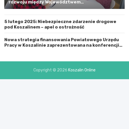
m
rozwoju między Województwem
i
Zachodniopomorskim a Gminą Miastem Koszalin
n
ą
5 lutego 2025: Niebezpieczne zdarzenie drogowe
M
pod Koszalinem – apel o ostrożność
i
a
s
Nowa strategia finansowania Powiatowego Urzędu
t
Pracy w Koszalinie zaprezentowana na konferencji
e
prasowej
m
K
o
Copyright © 2026
Koszalin Online
s
z
a
l
i
n