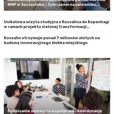
w
s
NMP w Szczecinku – tym razem na celowniku
e
t
zachodnia elewacja i główne wejście
m
r
Z
o
Unikatowa wizyta studyjna z Koszalina do Kopenhagi
a
ż
w ramach projektu zielonej transformacji
c
n
energetycznej
h
o
o
ś
Koszalin otrzymuje ponad 7 milionów złotych na
d
ć
budowę innowacyjnego żłobka miejskiego
n
i
o
p
o
m
o
r
s
k
i
m
a
G
Podpisanie umowy na współpracę i koordynację