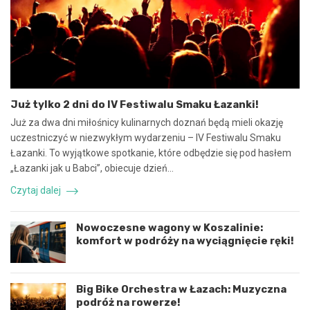
y
e
n
b
a
e
w
z
s
p
p
i
ó
e
Już tylko 2 dni do IV Festiwalu Smaku Łazanki!
ł
c
p
z
Już za dwa dni miłośnicy kulinarnych doznań będą mieli okazję
r
n
uczestniczyć w niezwykłym wydarzeniu – IV Festiwalu Smaku
a
e
Łazanki. To wyjątkowe spotkanie, które odbędzie się pod hasłem
c
z
„Łazanki jak u Babci”, obiecuje dzień…
ę
d
i
a
Czytaj dalej
k
r
o
z
o
e
Nowoczesne wagony w Koszalinie:
r
n
komfort w podróży na wyciągnięcie ręki!
d
i
y
e
n
d
a
r
Big Bike Orchestra w Łazach: Muzyczna
c
o
podróż na rowerze!