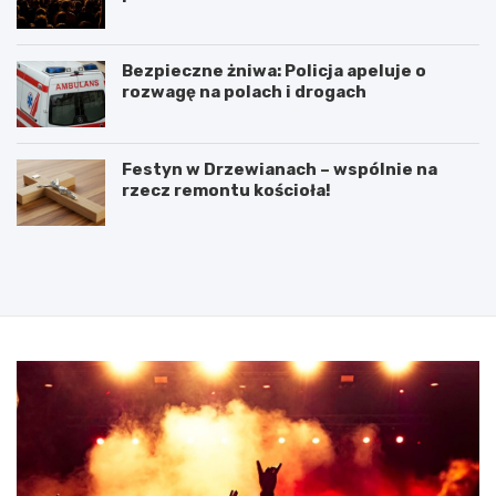
Bezpieczne żniwa: Policja apeluje o
rozwagę na polach i drogach
Festyn w Drzewianach – wspólnie na
rzecz remontu kościoła!
P
5
o
l
d
u
p
t
i
e
s
g
a
o
n
2
i
0
e
2
u
5
m
:
o
N
w
i