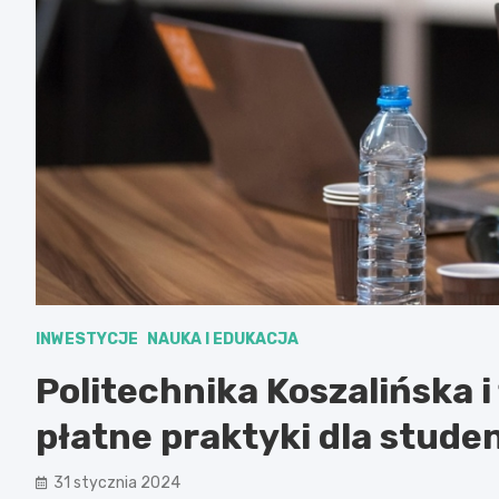
INWESTYCJE
NAUKA I EDUKACJA
Politechnika Koszalińska i
płatne praktyki dla stud
31 stycznia 2024