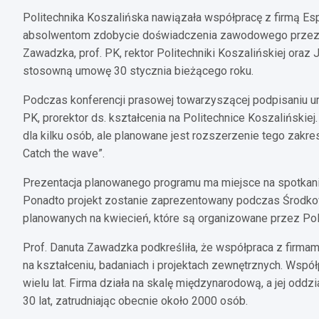
Politechnika Koszalińska nawiązała współpracę z firmą Esp
absolwentom zdobycie doświadczenia zawodowego przez pła
Zawadzka, prof. PK, rektor Politechniki Koszalińskiej ora
stosowną umowę 30 stycznia bieżącego roku.
Podczas konferencji prasowej towarzyszącej podpisaniu um
PK, prorektor ds. kształcenia na Politechnice Koszalińskie
dla kilku osób, ale planowane jest rozszerzenie tego zak
Catch the wave”.
Prezentacja planowanego programu ma miejsce na spotkaniu 
Ponadto projekt zostanie zaprezentowany podczas Środko
planowanych na kwiecień, które są organizowane przez Pol
Prof. Danuta Zawadzka podkreśliła, że współpraca z firmami j
na kształceniu, badaniach i projektach zewnętrznych. Współ
wielu lat. Firma działa na skalę międzynarodową, a jej oddzi
30 lat, zatrudniając obecnie około 2000 osób.