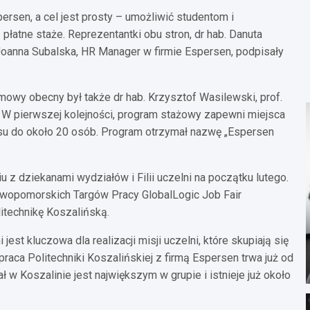
ersen, a cel jest prosty – umożliwić studentom i
tne staże. Reprezentantki obu stron, dr hab. Danuta
z Joanna Subalska, HR Manager w firmie Espersen, podpisały
owy obecny był także dr hab. Krzysztof Wasilewski, prof.
j. W pierwszej kolejności, program stażowy zapewni miejsca
resu do około 20 osób. Program otrzymał nazwę „Espersen
z dziekanami wydziałów i Filii uczelni na początku lutego.
wopomorskich Targów Pracy GlobalLogic Job Fair
itechnikę Koszalińską.
est kluczowa dla realizacji misji uczelni, które skupiają się
praca Politechniki Koszalińskiej z firmą Espersen trwa już od
ał w Koszalinie jest największym w grupie i istnieje już około