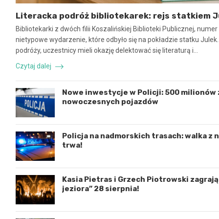
Literacka podróż bibliotekarek: rejs statkiem J
Bibliotekarki z dwóch filii Koszalińskiej Biblioteki Publicznej, num
nietypowe wydarzenie, które odbyło się na pokładzie statku Julek
podróży, uczestnicy mieli okazję delektować się literaturą i…
Czytaj dalej
Nowe inwestycje w Policji: 500 milionów z
nowoczesnych pojazdów
Policja na nadmorskich trasach: walka z
trwa!
Kasia Pietras i Grzech Piotrowski zagraj
jeziora” 28 sierpnia!