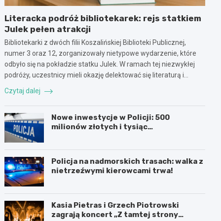
Literacka podróż bibliotekarek: rejs statkiem
Julek pełen atrakcji
Bibliotekarki z dwóch filii Koszalińskiej Biblioteki Publicznej,
numer 3 oraz 12, zorganizowały nietypowe wydarzenie, które
odbyło się na pokładzie statku Julek. W ramach tej niezwykłej
podróży, uczestnicy mieli okazję delektować się literaturą i…
Czytaj dalej
Nowe inwestycje w Policji: 500
milionów złotych i tysiąc
nowoczesnych pojazdów
Policja na nadmorskich trasach: walka z
nietrzeźwymi kierowcami trwa!
Kasia Pietras i Grzech Piotrowski
zagrają koncert „Z tamtej strony