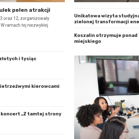
ulek pełen atrakcji
Unikatowa wizyta studyjna
er 3 oraz 12, zorganizowały
zielonej transformacji en
. W ramach tej niezwykłej
Koszalin otrzymuje ponad
miejskiego
łotych i tysiąc
 nietrzeźwymi kierowcami
ą koncert „Z tamtej strony