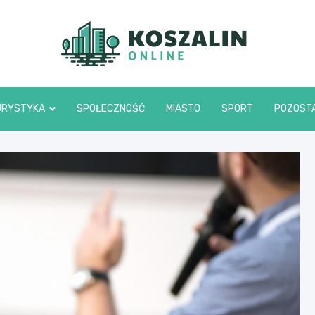
Kosza
URYSTYKA
SPOŁECZNOŚĆ
MIASTO
SPORT
POZOST