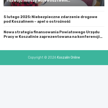
rozwoju między Województwem
ą
Zachodniopomorskim a Gminą Miastem Koszalin
M
i
5 lutego 2025: Niebezpieczne zdarzenie drogowe
a
pod Koszalinem – apel o ostrożność
s
t
e
Nowa strategia finansowania Powiatowego Urzędu
m
Pracy w Koszalinie zaprezentowana na konferencji
K
prasowej
o
s
z
Copyright © 2026
Koszalin Online
a
l
i
n