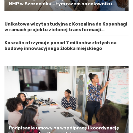
m
r
NMP w Szczecinku – tym razem na celowniku
Z
o
zachodnia elewacja i główne wejście
a
ż
c
n
Unikatowa wizyta studyjna z Koszalina do Kopenhagi
h
o
w ramach projektu zielonej transformacji
o
ś
energetycznej
d
ć
n
Koszalin otrzymuje ponad 7 milionów złotych na
i
budowę innowacyjnego żłobka miejskiego
o
p
o
m
o
r
s
k
i
m
a
G
m
i
Podpisanie umowy na współpracę i koordynację
n