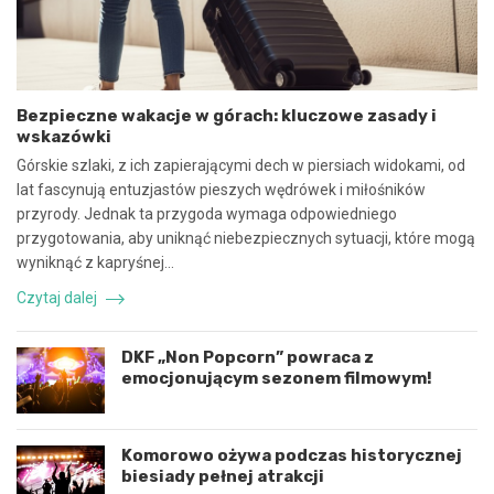
a
e
w
z
s
p
p
i
ó
e
Bezpieczne wakacje w górach: kluczowe zasady i
ł
c
wskazówki
p
z
r
n
Górskie szlaki, z ich zapierającymi dech w piersiach widokami, od
a
e
lat fascynują entuzjastów pieszych wędrówek i miłośników
c
z
przyrody. Jednak ta przygoda wymaga odpowiedniego
ę
d
przygotowania, aby uniknąć niebezpiecznych sytuacji, które mogą
i
a
k
r
wyniknąć z kapryśnej…
o
z
Czytaj dalej
o
e
r
n
d
i
DKF „Non Popcorn” powraca z
y
e
emocjonującym sezonem filmowym!
n
d
a
r
c
o
j
g
Komorowo ożywa podczas historycznej
ę
o
biesiady pełnej atrakcji
r
w