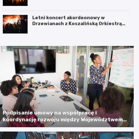
Jamnie
Letni koncert akordeonowy w
Drzewianach z Koszalińską Orkiestrą
AKORD
Podpisanie umowy na współpracę i
koordynację rozwoju między Województwem
Zachodniopomorskim a Gminą Miastem
Koszalin