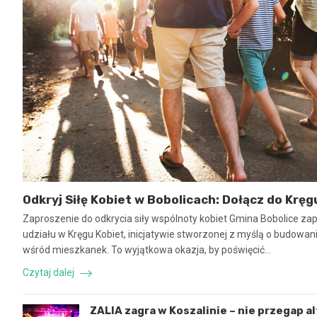
Odkryj Siłę Kobiet w Bobolicach: Dołącz do Kręg
Zaproszenie do odkrycia siły wspólnoty kobiet Gmina Bobolice za
udziału w Kręgu Kobiet, inicjatywie stworzonej z myślą o budowaniu
wśród mieszkanek. To wyjątkowa okazja, by poświęcić…
Czytaj dalej
ZALIA zagra w Koszalinie – nie przegap a