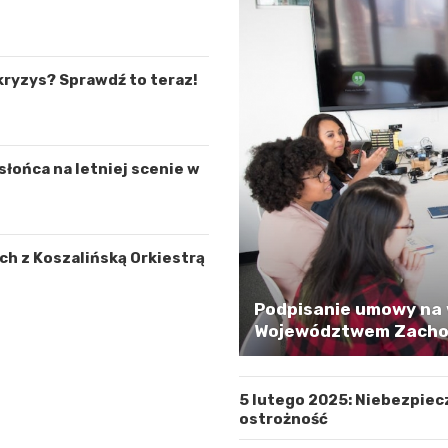
kryzys? Sprawdź to teraz!
łońca na letniej scenie w
h z Koszalińską Orkiestrą
Podpisanie umowy na 
Województwem Zachod
5 lutego 2025: Niebezpiec
ostrożność