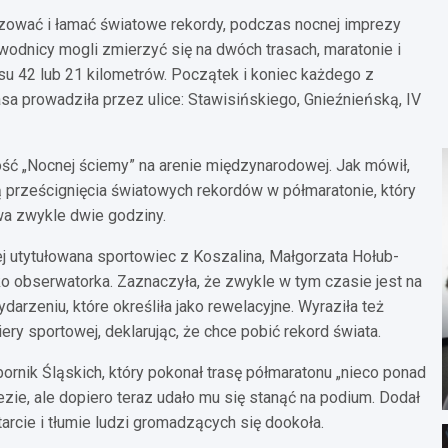
zować i łamać światowe rekordy, podczas nocnej imprezy
wodnicy mogli zmierzyć się na dwóch trasach, maratonie i
u 42 lub 21 kilometrów. Początek i koniec każdego z
asa prowadziła przez ulice: Stawisińskiego, Gnieźnieńską, IV
lność „Nocnej ściemy” na arenie międzynarodowej. Jak mówił,
ą prześcignięcia światowych rekordów w półmaratonie, który
rwa zwykle dwie godziny.
ej utytułowana sportowiec z Koszalina, Małgorzata Hołub-
ako obserwatorka. Zaznaczyła, że zwykle w tym czasie jest na
rzeniu, które określiła jako rewelacyjne. Wyraziła też
ery sportowej, deklarując, że chce pobić rekord świata.
rnik Śląskich, który pokonał trasę półmaratonu „nieco ponad
prezie, ale dopiero teraz udało mu się stanąć na podium. Dodał
rcie i tłumie ludzi gromadzących się dookoła.