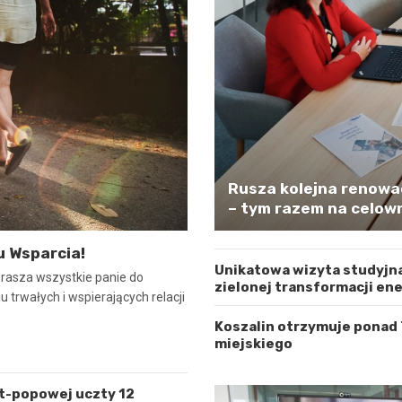
Rusza kolejna renowa
– tym razem na celown
u Wsparcia!
Unikatowa wizyta studyjna
prasza wszystkie panie do
zielonej transformacji en
 trwałych i wspierających relacji
Koszalin otrzymuje ponad
miejskiego
lt-popowej uczty 12