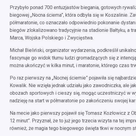
Przybyło ponad 700 entuzjastów biegania, gotowych rywali
biegowej „Nocna ściema”, która odbyła się w Koszalinie. Za
półmaratonie, co oznaczało odpowiednio pokonanie dystans
biegów zlokalizowano tradycyjnie na stadionie Bałtyku, a tr
Marca, Wojska Polskiego i Zwycięstwa.
Michał Bieliński, organizator wydarzenia, podkreślił unika
fascynuje go widok tłumu ludzi gromadzących się z intencj
można ukończyć w kilka minut, i maratonie, którego czas t
Po raz pierwszy na „Nocnej ściemie” pojawiła się najbardzi
Kowalik. Nie wzięła jednak udziału jako zawodniczka, ale j
obozach sportowych i cieszy się, mogąc uczestniczyć w wyda
nadzieję na start w półmaratonie po zakończeniu swojej kari
Na mecie jako pierwszy pojawił się Tomasz Kozłowicz z Obo
12 minut”. Przyznał, że to już jego trzecia wizyta na tej im
również, że magia tego biegowego święta tkwi w nocnym sta