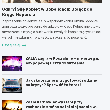
Odkryj Siłę Kobiet w Bobolicach: Dołącz do
Kręgu Wsparcia!
Zaproszenie do odkrycia siły wspólnoty kobiet Gmina Bobolice
zaprasza wszystkie panie do udziału w Kręgu Kobiet, inicjatywie
stworzonej z myślą o budowaniu trwałych i wspierających relacji
wśród mieszkanek. To wyjątkowa okazja, by poświęcić…
Czytaj dalej
ZALIA zagra w Koszalinie – nie przegap
alt-popowej uczty 12 września!
Jak skutecznie przygotować rodzinę
na kryzys? Sprawdź to teraz!
Zosia Karbowiak wystąpi przy
zachodzie słońca na letniej scenie w