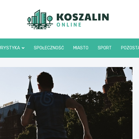
Kosza
URYSTYKA
SPOŁECZNOŚĆ
MIASTO
SPORT
POZOST