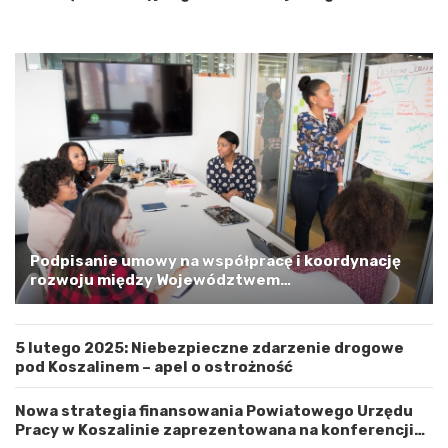
i
o
p
o
m
o
r
s
k
i
m
a
G
m
Podpisanie umowy na współpracę i koordynację
i
rozwoju między Województwem
n
Zachodniopomorskim a Gminą Miastem Koszalin
ą
M
5 lutego 2025: Niebezpieczne zdarzenie drogowe
i
pod Koszalinem – apel o ostrożność
a
s
t
Nowa strategia finansowania Powiatowego Urzędu
e
Pracy w Koszalinie zaprezentowana na konferencji