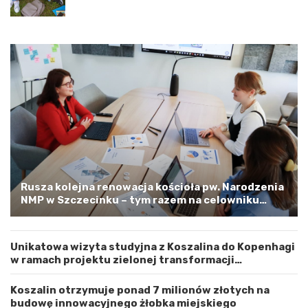
i
z
ę
a
d
l
z
i
y
n
W
e
o
m
j
–
e
a
w
p
ó
e
d
l
z
o
t
o
w
s
Rusza kolejna renowacja kościoła pw. Narodzenia
e
t
NMP w Szczecinku – tym razem na celowniku
m
r
zachodnia elewacja i główne wejście
Z
o
a
ż
Unikatowa wizyta studyjna z Koszalina do Kopenhagi
c
n
w ramach projektu zielonej transformacji
h
o
energetycznej
o
ś
d
ć
Koszalin otrzymuje ponad 7 milionów złotych na
n
budowę innowacyjnego żłobka miejskiego