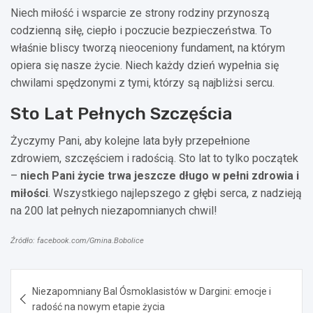
Niech miłość i wsparcie ze strony rodziny przynoszą
codzienną siłę, ciepło i poczucie bezpieczeństwa. To
właśnie bliscy tworzą nieoceniony fundament, na którym
opiera się nasze życie. Niech każdy dzień wypełnia się
chwilami spędzonymi z tymi, którzy są najbliżsi sercu.
Sto Lat Pełnych Szczęścia
Życzymy Pani, aby kolejne lata były przepełnione
zdrowiem, szczęściem i radością. Sto lat to tylko początek
–
niech Pani życie trwa jeszcze długo w pełni zdrowia i
miłości
. Wszystkiego najlepszego z głębi serca, z nadzieją
na 200 lat pełnych niezapomnianych chwil!
Źródło: facebook.com/Gmina.Bobolice
Nawigacja
Niezapomniany Bal Ósmoklasistów w Dargini: emocje i
wpisu
radość na nowym etapie życia