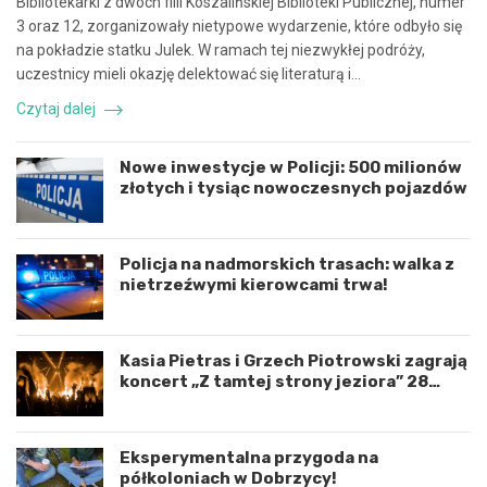
Bibliotekarki z dwóch filii Koszalińskiej Biblioteki Publicznej, numer
a
e
3 oraz 12, zorganizowały nietypowe wydarzenie, które odbyło się
c
z
na pokładzie statku Julek. W ramach tej niezwykłej podróży,
ę
d
uczestnicy mieli okazję delektować się literaturą i…
i
a
k
r
Czytaj dalej
o
z
o
e
r
n
Nowe inwestycje w Policji: 500 milionów
d
i
złotych i tysiąc nowoczesnych pojazdów
y
e
n
d
a
r
c
o
Policja na nadmorskich trasach: walka z
j
g
nietrzeźwymi kierowcami trwa!
ę
o
r
w
o
e
Kasia Pietras i Grzech Piotrowski zagrają
z
p
koncert „Z tamtej strony jeziora” 28
w
o
sierpnia!
o
d
j
K
u
o
Eksperymentalna przygoda na
m
s
półkoloniach w Dobrzycy!