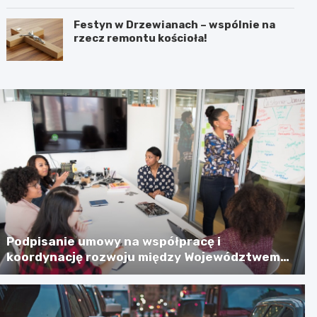
Festyn w Drzewianach – wspólnie na
rzecz remontu kościoła!
Podpisanie umowy na współpracę i
koordynację rozwoju między Województwem
Zachodniopomorskim a Gminą Miastem
Koszalin