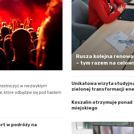
Rusza kolejna renowa
– tym razem na celown
Unikatowa wizyta studyjna
czestniczyć w niezwykłym
zielonej transformacji en
e, które odbędzie się pod hasłem
Koszalin otrzymuje ponad
miejskiego
rt w podróży na