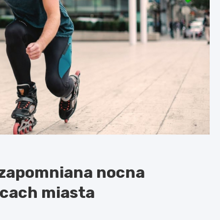
iezapomniana nocna
icach miasta