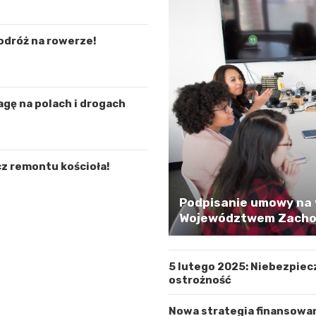
odróż na rowerze!
agę na polach i drogach
z remontu kościoła!
Podpisanie umowy na 
Województwem Zachod
5 lutego 2025: Niebezpiec
ostrożność
Nowa strategia finansowa