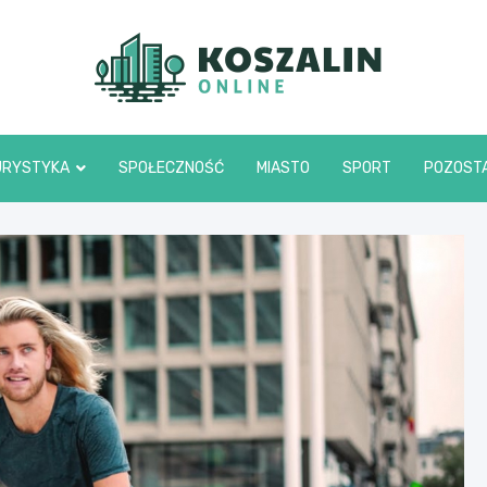
Kosza
URYSTYKA
SPOŁECZNOŚĆ
MIASTO
SPORT
POZOST