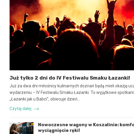
Już tylko 2 dni do IV Festiwalu Smaku Łazanki!
Już za dwa dni miłośnicy kulinarnych doznań będą mieli okazję u
wydarzeniu – IV Festiwalu Smaku Łazanki. To wyjątkowe spotkani
„Łazanki jak u Babci”, obiecuje dzień…
Czytaj dalej
Nowoczesne wagony w Koszalinie: komfo
wyciągnięcie ręki!