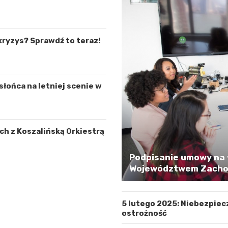
kryzys? Sprawdź to teraz!
łońca na letniej scenie w
h z Koszalińską Orkiestrą
Podpisanie umowy na 
Województwem Zachod
5 lutego 2025: Niebezpiec
ostrożność