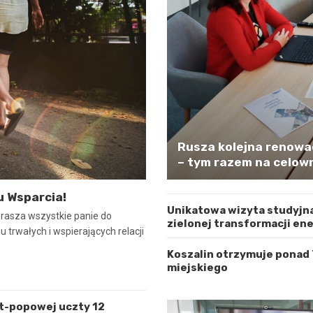
Rusza kolejna renowa
– tym razem na celown
u Wsparcia!
Unikatowa wizyta studyjna
prasza wszystkie panie do
zielonej transformacji en
 trwałych i wspierających relacji
Koszalin otrzymuje ponad
miejskiego
lt-popowej uczty 12