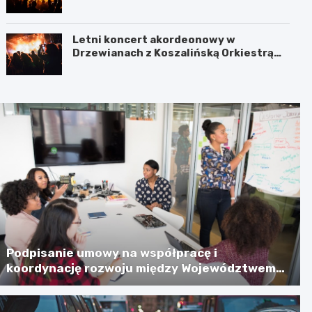
Jamnie
Letni koncert akordeonowy w
Drzewianach z Koszalińską Orkiestrą
AKORD
Podpisanie umowy na współpracę i
koordynację rozwoju między Województwem
Zachodniopomorskim a Gminą Miastem
Koszalin