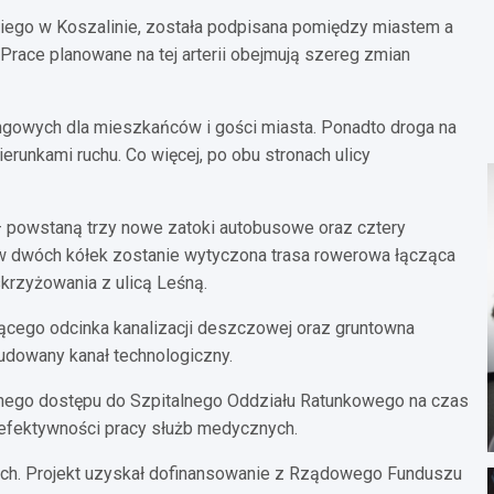
iego w Koszalinie, została podpisana pomiędzy miastem a
ace planowane na tej arterii obejmują szereg zmian
ngowych dla mieszkańców i gości miasta. Ponadto droga na
runkami ruchu. Co więcej, po obu stronach ulicy
 – powstaną trzy nowe zatoki autobusowe oraz cztery
 dwóch kółek zostanie wytyczona trasa rowerowa łącząca
skrzyżowania z ulicą Leśną.
ującego odcinka kanalizacji deszczowej oraz gruntowna
udowany kanał technologiczny.
nego dostępu do Szpitalnego Oddziału Ratunkowego na czas
 efektywności pracy służb medycznych.
tych. Projekt uzyskał dofinansowanie z Rządowego Funduszu