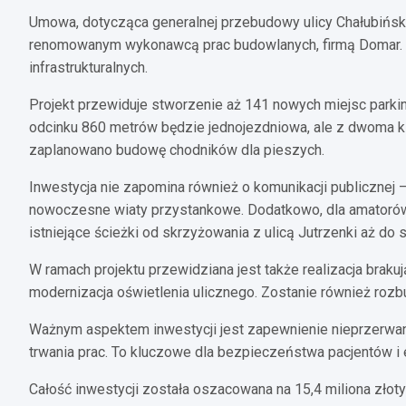
Umowa, dotycząca generalnej przebudowy ulicy Chałubińsk
renomowanym wykonawcą prac budowlanych, firmą Domar. Pr
infrastrukturalnych.
Projekt przewiduje stworzenie aż 141 nowych miejsc parki
odcinku 860 metrów będzie jednojezdniowa, ale z dwoma kie
zaplanowano budowę chodników dla pieszych.
Inwestycja nie zapomina również o komunikacji publicznej
nowoczesne wiaty przystankowe. Dodatkowo, dla amatorów
istniejące ścieżki od skrzyżowania z ulicą Jutrzenki aż do 
W ramach projektu przewidziana jest także realizacja brak
modernizacja oświetlenia ulicznego. Zostanie również rozb
Ważnym aspektem inwestycji jest zapewnienie nieprzerwa
trwania prac. To kluczowe dla bezpieczeństwa pacjentów i
Całość inwestycji została oszacowana na 15,4 miliona zło