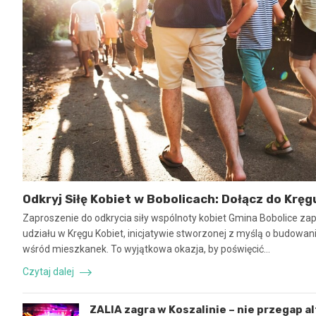
Odkryj Siłę Kobiet w Bobolicach: Dołącz do Kręg
Zaproszenie do odkrycia siły wspólnoty kobiet Gmina Bobolice za
udziału w Kręgu Kobiet, inicjatywie stworzonej z myślą o budowaniu
wśród mieszkanek. To wyjątkowa okazja, by poświęcić…
Czytaj dalej
ZALIA zagra w Koszalinie – nie przegap a