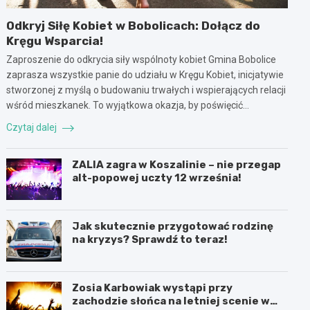
Odkryj Siłę Kobiet w Bobolicach: Dołącz do
Kręgu Wsparcia!
Zaproszenie do odkrycia siły wspólnoty kobiet Gmina Bobolice
zaprasza wszystkie panie do udziału w Kręgu Kobiet, inicjatywie
stworzonej z myślą o budowaniu trwałych i wspierających relacji
wśród mieszkanek. To wyjątkowa okazja, by poświęcić…
Czytaj dalej
ZALIA zagra w Koszalinie – nie przegap
alt-popowej uczty 12 września!
Jak skutecznie przygotować rodzinę
na kryzys? Sprawdź to teraz!
Zosia Karbowiak wystąpi przy
zachodzie słońca na letniej scenie w