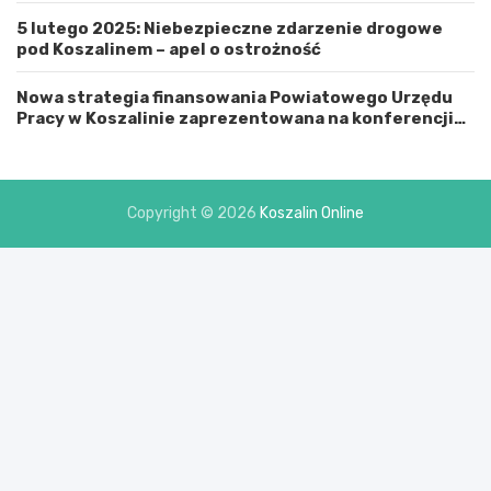
i
5 lutego 2025: Niebezpieczne zdarzenie drogowe
a
pod Koszalinem – apel o ostrożność
s
t
e
Nowa strategia finansowania Powiatowego Urzędu
m
Pracy w Koszalinie zaprezentowana na konferencji
K
prasowej
o
s
z
Copyright © 2026
Koszalin Online
a
l
i
n