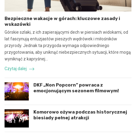
s
p
p
i
ó
e
Bezpieczne wakacje w górach: kluczowe zasady i
ł
c
wskazówki
p
z
r
n
Górskie szlaki, z ich zapierającymi dech w piersiach widokami, od
a
e
lat fascynują entuzjastów pieszych wędrówek i miłośników
c
z
przyrody. Jednak ta przygoda wymaga odpowiedniego
ę
d
przygotowania, aby uniknąć niebezpiecznych sytuacji, które mogą
i
a
k
r
wyniknąć z kapryśnej…
o
z
Czytaj dalej
o
e
r
n
d
i
DKF „Non Popcorn” powraca z
y
e
emocjonującym sezonem filmowym!
n
d
a
r
c
o
j
g
Komorowo ożywa podczas historycznej
ę
o
biesiady pełnej atrakcji
r
w
o
e
z
p