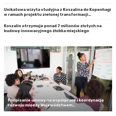
a
ż
c
n
Unikatowa wizyta studyjna z Koszalina do Kopenhagi
h
o
w ramach projektu zielonej transformacji
o
ś
energetycznej
d
ć
n
Koszalin otrzymuje ponad 7 milionów złotych na
i
budowę innowacyjnego żłobka miejskiego
o
p
o
m
o
r
s
k
i
m
a
G
m
i
Podpisanie umowy na współpracę i koordynację
n
rozwoju między Województwem
ą
Zachodniopomorskim a Gminą Miastem Koszalin
M