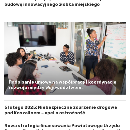
n
budowę innowacyjnego żłobka miejskiego
i
o
p
o
m
o
r
s
k
i
m
a
G
m
Podpisanie umowy na współpracę i koordynację
i
rozwoju między Województwem
n
Zachodniopomorskim a Gminą Miastem Koszalin
ą
M
5 lutego 2025: Niebezpieczne zdarzenie drogowe
i
pod Koszalinem – apel o ostrożność
a
s
t
Nowa strategia finansowania Powiatowego Urzędu