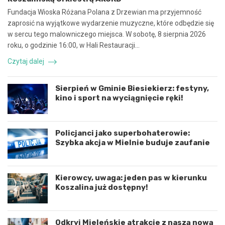
r
n
Fundacja Wioska Różana Polana z Drzewian ma przyjemność
a
e
zaprosić na wyjątkowe wydarzenie muzyczne, które odbędzie się
c
z
w sercu tego malowniczego miejsca. W sobotę, 8 sierpnia 2026
ę
d
roku, o godzinie 16:00, w Hali Restauracji…
i
a
k
r
Czytaj dalej
o
z
o
e
r
n
Sierpień w Gminie Biesiekierz: festyny,
d
i
kino i sport na wyciągnięcie ręki!
y
e
n
d
a
r
c
o
Policjanci jako superbohaterowie:
j
g
Szybka akcja w Mielnie buduje zaufanie
ę
o
r
w
o
e
Kierowcy, uwaga: jeden pas w kierunku
z
p
Koszalina już dostępny!
w
o
o
d
j
K
u
o
Odkryj Mieleńskie atrakcje z naszą nową