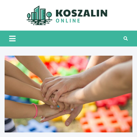
Skip
to
content
Kosza
Onli