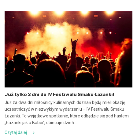
s
g
a
o
n
2
i
0
e
2
u
5
m
:
o
N
w
i
y
e
n
b
a
e
w
z
s
p
p
i
ó
e
Już tylko 2 dni do IV Festiwalu Smaku Łazanki!
ł
c
p
z
Już za dwa dni miłośnicy kulinarnych doznań będą mieli okazję
r
n
uczestniczyć w niezwykłym wydarzeniu – IV Festiwalu Smaku
a
e
Łazanki. To wyjątkowe spotkanie, które odbędzie się pod hasłem
c
z
„Łazanki jak u Babci”, obiecuje dzień…
ę
d
i
a
Czytaj dalej
k
r