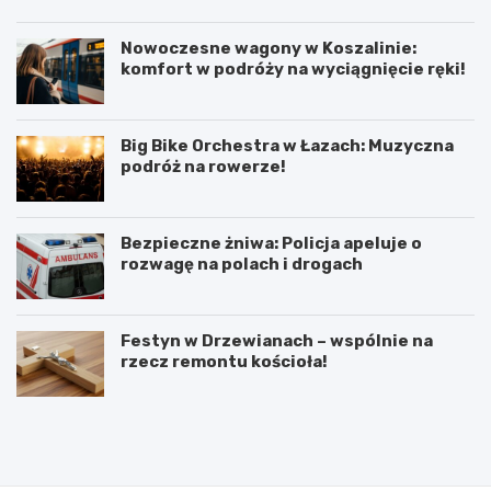
Nowoczesne wagony w Koszalinie:
komfort w podróży na wyciągnięcie ręki!
Big Bike Orchestra w Łazach: Muzyczna
podróż na rowerze!
Bezpieczne żniwa: Policja apeluje o
rozwagę na polach i drogach
Festyn w Drzewianach – wspólnie na
rzecz remontu kościoła!
P
5
o
l
d
u
p
t
i
e