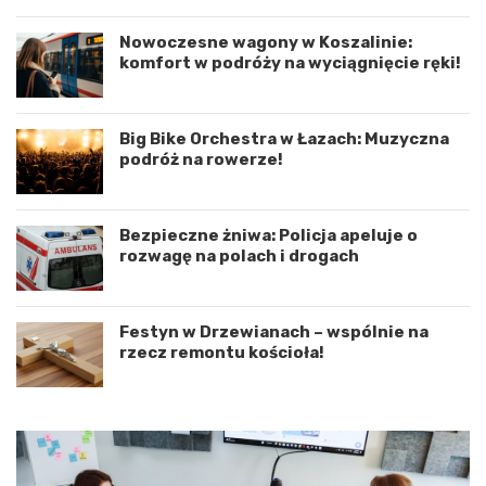
o
z
o
e
Nowoczesne wagony w Koszalinie:
r
n
komfort w podróży na wyciągnięcie ręki!
d
i
y
e
n
d
a
r
Big Bike Orchestra w Łazach: Muzyczna
c
o
podróż na rowerze!
j
g
ę
o
r
w
Bezpieczne żniwa: Policja apeluje o
o
e
rozwagę na polach i drogach
z
p
w
o
o
d
j
K
Festyn w Drzewianach – wspólnie na
u
o
rzecz remontu kościoła!
m
s
i
z
ę
a
d
l
z
i
y
n