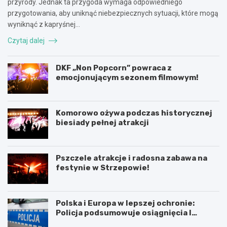
przyrody. Jednak ta przygoda wymaga odpowiedniego
przygotowania, aby uniknąć niebezpiecznych sytuacji, które mogą
wyniknąć z kapryśnej…
Czytaj dalej
DKF „Non Popcorn” powraca z
emocjonującym sezonem filmowym!
Komorowo ożywa podczas historycznej
biesiady pełnej atrakcji
Pszczele atrakcje i radosna zabawa na
festynie w Strzepowie!
Polska i Europa w lepszej ochronie:
Policja podsumowuje osiągnięcia I
połowy 2026 roku