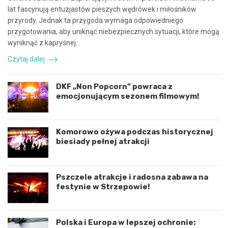
a
e
lat fascynują entuzjastów pieszych wędrówek i miłośników
c
z
przyrody. Jednak ta przygoda wymaga odpowiedniego
ę
d
przygotowania, aby uniknąć niebezpiecznych sytuacji, które mogą
i
a
k
r
wyniknąć z kapryśnej…
o
z
Czytaj dalej
o
e
r
n
d
i
DKF „Non Popcorn” powraca z
y
e
emocjonującym sezonem filmowym!
n
d
a
r
c
o
j
g
Komorowo ożywa podczas historycznej
ę
o
biesiady pełnej atrakcji
r
w
o
e
z
p
Pszczele atrakcje i radosna zabawa na
w
o
festynie w Strzepowie!
o
d
j
K
u
o
m
s
Polska i Europa w lepszej ochronie:
i
z