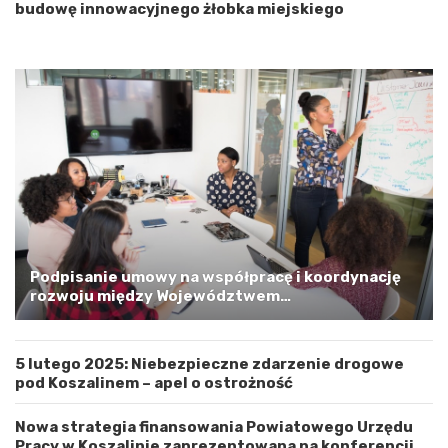
i
budowę innowacyjnego żłobka miejskiego
o
p
o
m
o
r
s
k
i
m
a
G
m
i
Podpisanie umowy na współpracę i koordynację
n
rozwoju między Województwem
ą
Zachodniopomorskim a Gminą Miastem Koszalin
M
i
5 lutego 2025: Niebezpieczne zdarzenie drogowe
a
pod Koszalinem – apel o ostrożność
s
t
e
Nowa strategia finansowania Powiatowego Urzędu
m
Pracy w Koszalinie zaprezentowana na konferencji