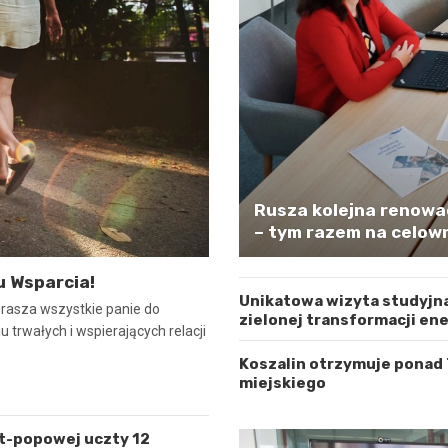
Rusza kolejna renowa
– tym razem na celown
u Wsparcia!
Unikatowa wizyta studyjna
prasza wszystkie panie do
zielonej transformacji en
 trwałych i wspierających relacji
Koszalin otrzymuje ponad
miejskiego
lt-popowej uczty 12