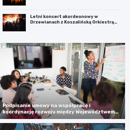
Jamnie
Letni koncert akordeonowy w
Drzewianach z Koszalińską Orkiestrą
AKORD
Podpisanie umowy na współpracę i
koordynację rozwoju między Województwem
Zachodniopomorskim a Gminą Miastem
Koszalin