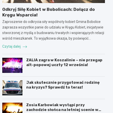
Odkryj Siłę Kobiet w Bobolicach: Dołącz do
Kręgu Wsparcia!
Zaproszenie do odkrycia siły wspólnoty kobiet Gmina Bobolice
zaprasza wszystkie panie do udziału w Kręgu Kobiet, inicjatywie
stworzonej z myślą o budowaniu trwałych i wspierających relacji
wśród mieszkanek. To wyjątkowa okazja, by poświęcić…
Czytaj dalej
ZALIA zagra w Koszalinie – nie przegap
alt-popowej uczty 12 września!
Jak skutecznie przygotować rodzinę
na kryzys? Sprawdź to teraz!
Zosia Karbowiak wystąpi przy
zachodzie słońca na letniej scenie w