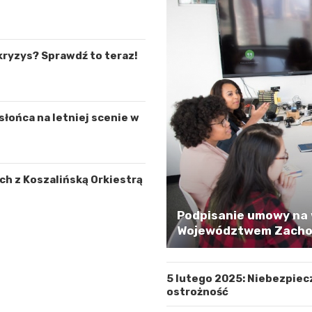
kryzys? Sprawdź to teraz!
łońca na letniej scenie w
h z Koszalińską Orkiestrą
Podpisanie umowy na 
Województwem Zachod
5 lutego 2025: Niebezpiec
ostrożność