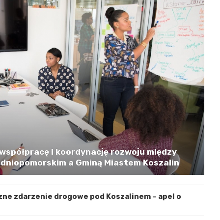
współpracę i koordynację rozwoju między
niopomorskim a Gminą Miastem Koszalin
zne zdarzenie drogowe pod Koszalinem – apel o