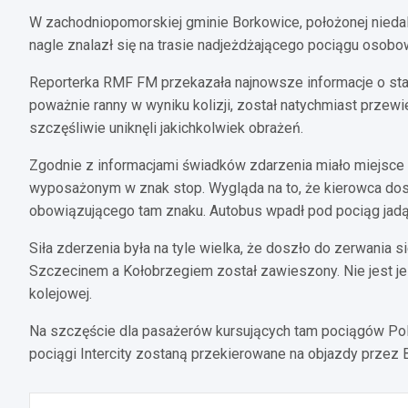
W zachodniopomorskiej gminie Borkowice, położonej nieda
nagle znalazł się na trasie nadjeżdżającego pociągu osob
Reporterka RMF FM przekazała najnowsze informacje o stan
poważnie ranny w wyniku kolizji, został natychmiast przew
szczęśliwie uniknęli jakichkolwiek obrażeń.
Zgodnie z informacjami świadków zdarzenia miało miejsce
wyposażonym w znak stop. Wygląda na to, że kierowca dos
obowiązującego tam znaku. Autobus wpadł pod pociąg jadący
Siła zderzenia była na tyle wielka, że doszło do zerwania s
Szczecinem a Kołobrzegiem został zawieszony. Nie jest jesz
kolejowej.
Na szczęście dla pasażerów kursujących tam pociągów P
pociągi Intercity zostaną przekierowane na objazdy przez B