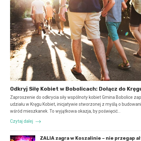
Odkryj Siłę Kobiet w Bobolicach: Dołącz do Kręg
Zaproszenie do odkrycia siły wspólnoty kobiet Gmina Bobolice za
udziału w Kręgu Kobiet, inicjatywie stworzonej z myślą o budowaniu
wśród mieszkanek. To wyjątkowa okazja, by poświęcić…
Czytaj dalej
ZALIA zagra w Koszalinie – nie przegap a