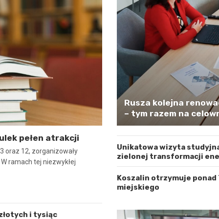
Rusza kolejna renowa
– tym razem na celown
ulek pełen atrakcji
Unikatowa wizyta studyjna
er 3 oraz 12, zorganizowały
zielonej transformacji en
. W ramach tej niezwykłej
Koszalin otrzymuje ponad
miejskiego
łotych i tysiąc