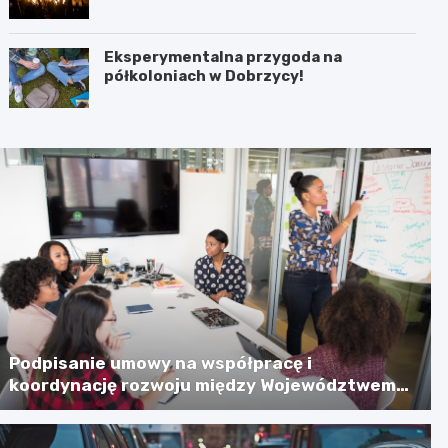
jeziora” 28 sierpnia!
Eksperymentalna przygoda na
półkoloniach w Dobrzycy!
Podpisanie umowy na współpracę i
koordynację rozwoju między Województwem
Zachodniopomorskim a Gminą Miastem
Koszalin