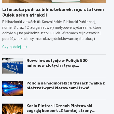
Literacka podróż bibliotekarek: rejs statkiem
Julek pełen atrakcji
Bibliotekarki z dwóch filii Koszalińskiej Biblioteki Publicznej,
numer 3 oraz 12, zorganizowały nietypowe wydarzenie, które
odbyło się na pokładzie statku Julek. W ramach tej niezwykłej
podróży, uczestnicy mieli okazję delektować się literaturą i…
Czytaj dalej
Nowe inwestycje w Policji: 500
milionów złotych i tysiąc
nowoczesnych pojazdów
Policja na nadmorskich trasach: walka z
nietrzeźwymi kierowcami trwa!
Kasia Pietras i Grzech Piotrowski
zagrają koncert „Z tamtej strony