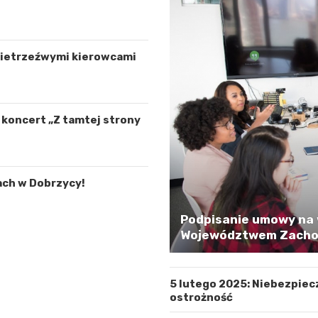
 nietrzeźwymi kierowcami
ą koncert „Z tamtej strony
ach w Dobrzycy!
Podpisanie umowy na 
Województwem Zachod
5 lutego 2025: Niebezpiec
ostrożność