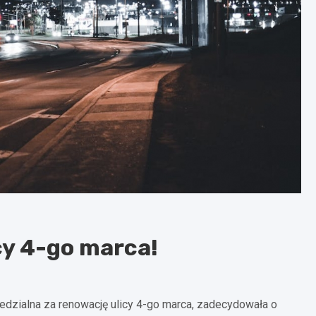
cy 4-go marca!
edzialna za renowację ulicy 4-go marca, zadecydowała o