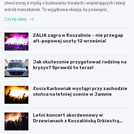
stworzonej z myślą o budowaniu trwałych i wspierających relacji
wśród mieszkanek. To wyjątkowa okazja, by poświęcić…
Czytaj dalej
ZALIA zagra w Koszalinie – nie przegap
alt-popowej uczty 12 września!
Jak skutecznie przygotować rodzinę na
kryzys? Sprawdź to teraz!
Zosia Karbowiak wystąpi przy zachodzie
słońca na letniej scenie w Jamnie
Letni koncert akordeonowy w
Drzewianach z Koszalińską Orkiestrą
AKORD
P
5