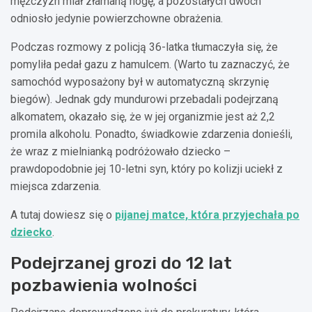
mężczyzn miał złamaną nogę, a pozostałych dwóch
odniosło jedynie powierzchowne obrażenia.
Podczas rozmowy z policją 36-latka tłumaczyła się, że
pomyliła pedał gazu z hamulcem. (Warto tu zaznaczyć, że
samochód wyposażony był w automatyczną skrzynię
biegów). Jednak gdy mundurowi przebadali podejrzaną
alkomatem, okazało się, że w jej organizmie jest aż 2,2
promila alkoholu. Ponadto, świadkowie zdarzenia donieśli,
że wraz z mielnianką podróżowało dziecko –
prawdopodobnie jej 10-letni syn, który po kolizji uciekł z
miejsca zdarzenia.
A tutaj dowiesz się o
pijanej matce, która przyjechała po
dziecko
.
Podejrzanej grozi do 12 lat
pozbawienia wolności