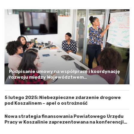
o
p
o
m
o
r
s
k
i
m
a
G
m
Podpisanie umowy na współpracę i koordynację
i
rozwoju między Województwem
n
Zachodniopomorskim a Gminą Miastem Koszalin
ą
M
5 lutego 2025: Niebezpieczne zdarzenie drogowe
i
pod Koszalinem – apel o ostrożność
a
s
t
Nowa strategia finansowania Powiatowego Urzędu
e
Pracy w Koszalinie zaprezentowana na konferencji
m
prasowej
K