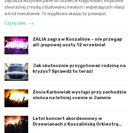
zaprasza wszystkie panie do udziału w Kręgu Kobiet, inicjatywie
c
z
stworzonej z myślą o budowaniu trwałych i wspierających relacji
ę
d
wśród mieszkanek. To wyjątkowa okazja, by poświęcić…
i
a
k
r
Czytaj dalej
o
z
o
e
r
n
ZALIA zagra w Koszalinie – nie przegap
d
i
alt-popowej uczty 12 września!
y
e
n
d
a
r
c
o
Jak skutecznie przygotować rodzinę na
j
g
kryzys? Sprawdź to teraz!
ę
o
r
w
o
e
Zosia Karbowiak wystąpi przy zachodzie
z
p
słońca na letniej scenie w Jamnie
w
o
o
d
j
K
u
o
Letni koncert akordeonowy w
m
s
Drzewianach z Koszalińską Orkiestrą
i
z
AKORD