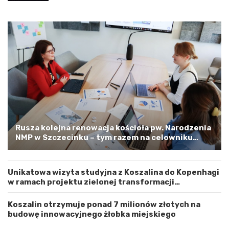
ę
a
d
l
z
i
y
n
W
e
o
m
j
–
e
a
w
p
ó
e
d
l
z
o
t
o
w
s
Rusza kolejna renowacja kościoła pw. Narodzenia
e
t
NMP w Szczecinku – tym razem na celowniku
m
r
zachodnia elewacja i główne wejście
Z
o
a
ż
Unikatowa wizyta studyjna z Koszalina do Kopenhagi
c
n
w ramach projektu zielonej transformacji
h
o
energetycznej
o
ś
d
ć
Koszalin otrzymuje ponad 7 milionów złotych na
n
budowę innowacyjnego żłobka miejskiego
i