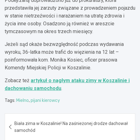
Podejrzaną doprowadzono już do prokuratury, która
przedstawiła jej zarzuty związane z prowadzeniem pojazdu
w stanie nietrzeźwości i narażaniem na utratę zdrowia i
życia inne osoby. Osadzono ją również w areszcie
tymczasowym na okres trzech miesięcy.
Jeżeli sąd okaże bezwzględność podczas wydawania
wyroku, 36-latka może trafić do więzienia na 12 lat –
poinformowała kom. Monika Kosiec, oficer prasowa
Komendy Miejskiej Policji w Koszalinie.
Zobacz też
artykuł o nagłym ataku zimy w Koszalinie i
dachowaniu samochodu
.
Tags:
Mielno
,
pijani kierowcy
Nawigacja
Biała zima w Koszalinie! Na zaśnieżonej drodze dachował
wpisu
samochód