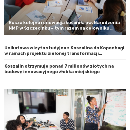
d
l
z
o
t
o
w
s
Rusza kolejna renowacja kościoła pw. Narodzenia
e
t
NMP w Szczecinku – tym razem na celowniku
m
r
zachodnia elewacja i główne wejście
Z
o
a
ż
Unikatowa wizyta studyjna z Koszalina do Kopenhagi
c
n
w ramach projektu zielonej transformacji
h
o
energetycznej
o
ś
d
ć
Koszalin otrzymuje ponad 7 milionów złotych na
n
budowę innowacyjnego żłobka miejskiego
i
o
p
o
m
o
r
s
k
i