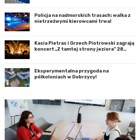
n
d
a
r
c
o
Policja na nadmorskich trasach: walka z
j
g
nietrzeźwymi kierowcami trwa!
ę
o
r
w
o
e
Kasia Pietras i Grzech Piotrowski zagrają
z
p
koncert „Z tamtej strony jeziora” 28
w
o
sierpnia!
o
d
j
K
u
o
Eksperymentalna przygoda na
m
s
półkoloniach w Dobrzycy!
i
z
ę
a
d
l
z
i
y
n
W
e
o
m
j
–
e
a
w
p
ó
e