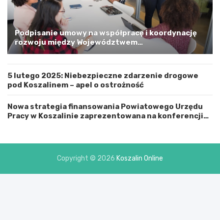
m
a
G
m
Podpisanie umowy na współpracę i koordynację
i
rozwoju między Województwem
n
Zachodniopomorskim a Gminą Miastem Koszalin
ą
M
5 lutego 2025: Niebezpieczne zdarzenie drogowe
i
pod Koszalinem – apel o ostrożność
a
s
t
Nowa strategia finansowania Powiatowego Urzędu
e
Pracy w Koszalinie zaprezentowana na konferencji
m
prasowej
K
o
s
Copyright © 2026
Koszalin Online
z
a
l
i
n