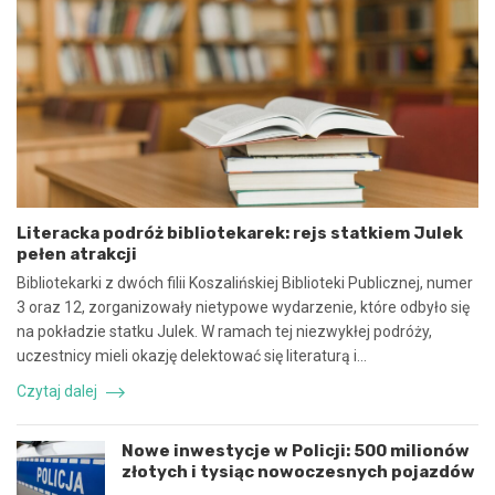
u
5
m
:
o
N
w
i
y
e
n
b
a
e
w
z
s
p
p
i
ó
e
Literacka podróż bibliotekarek: rejs statkiem Julek
ł
c
pełen atrakcji
p
z
r
n
Bibliotekarki z dwóch filii Koszalińskiej Biblioteki Publicznej, numer
a
e
3 oraz 12, zorganizowały nietypowe wydarzenie, które odbyło się
c
z
na pokładzie statku Julek. W ramach tej niezwykłej podróży,
ę
d
uczestnicy mieli okazję delektować się literaturą i…
i
a
k
r
Czytaj dalej
o
z
o
e
r
n
Nowe inwestycje w Policji: 500 milionów
d
i
złotych i tysiąc nowoczesnych pojazdów
y
e