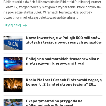
r
n
Bibliotekarki z dwóch filii Koszalińskiej Biblioteki Publicznej, numer
a
e
3 oraz 12, zorganizowały nietypowe wydarzenie, które odbyło się
c
z
na pokładzie statku Julek. W ramach tej niezwykłej podróży,
ę
d
uczestnicy mieli okazję delektować się literaturą i…
i
a
k
r
Czytaj dalej
o
z
o
e
r
n
Nowe inwestycje w Policji: 500 milionów
d
i
złotych i tysiąc nowoczesnych pojazdów
y
e
n
d
a
r
c
o
Policja na nadmorskich trasach: walka z
j
g
nietrzeźwymi kierowcami trwa!
ę
o
r
w
o
e
Kasia Pietras i Grzech Piotrowski zagrają
z
p
koncert „Z tamtej strony jeziora” 28
w
o
sierpnia!
o
d
j
K
u
o
Eksperymentalna przygoda na
m
s
półkoloniach w Dobrzycy!