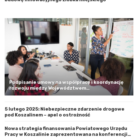
i
o
p
o
m
o
r
s
k
i
m
a
G
m
Podpisanie umowy na współpracę i koordynację
i
rozwoju między Województwem
n
Zachodniopomorskim a Gminą Miastem Koszalin
ą
M
5 lutego 2025: Niebezpieczne zdarzenie drogowe
i
pod Koszalinem – apel o ostrożność
a
s
t
Nowa strategia finansowania Powiatowego Urzędu
e
Pracy w Koszalinie zaprezentowana na konferencji