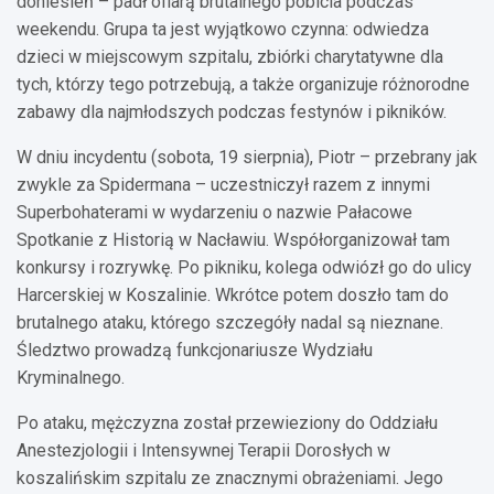
doniesień – padł ofiarą brutalnego pobicia podczas
weekendu. Grupa ta jest wyjątkowo czynna: odwiedza
dzieci w miejscowym szpitalu, zbiórki charytatywne dla
tych, którzy tego potrzebują, a także organizuje różnorodne
zabawy dla najmłodszych podczas festynów i pikników.
W dniu incydentu (sobota, 19 sierpnia), Piotr – przebrany jak
zwykle za Spidermana – uczestniczył razem z innymi
Superbohaterami w wydarzeniu o nazwie Pałacowe
Spotkanie z Historią w Nacławiu. Współorganizował tam
konkursy i rozrywkę. Po pikniku, kolega odwiózł go do ulicy
Harcerskiej w Koszalinie. Wkrótce potem doszło tam do
brutalnego ataku, którego szczegóły nadal są nieznane.
Śledztwo prowadzą funkcjonariusze Wydziału
Kryminalnego.
Po ataku, mężczyzna został przewieziony do Oddziału
Anestezjologii i Intensywnej Terapii Dorosłych w
koszalińskim szpitalu ze znacznymi obrażeniami. Jego