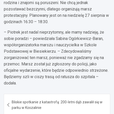
rodzina i znajomi są poruszeni. Nie chcą jednak
pozostawać bezczynni, dlatego organizują marsz
protestacyjny. Planowany jest on na niedzielę 27 sierpnia w
godzinach 16:30 – 18:30.
– Piotrek jest nadal nieprzytomny, ale mamy nadzieję, że
sobie poradzi – powiedziała Sabina Ogórkiewicz-Baran,
współorganizatorka marszu i nauczycielka w Szkole
Podstawowej w Biesiekierzu. – Zdecydowaliśmy
zorganizować ten marsz, ponieważ nie zgadzamy się na
przemoc. Marsz został już zgłoszony do policji, jako
oficjalne wydarzenie, które będzie odpowiednio strzeżone.
Będziemy szli w ciszy trasą od ratusza do szpitala –
dodała.
Nawigacja
Bliskie spotkanie z katastrofą: 200-letni dąb zawalił się w
wpisu
parku w Koszalinie