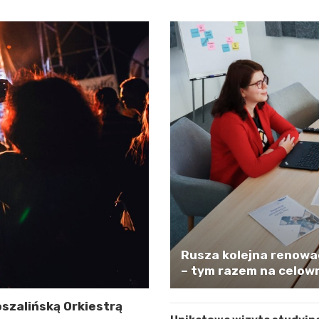
Rusza kolejna renowa
– tym razem na celown
szalińską Orkiestrą