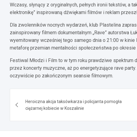
Wczasy, słynący z oryginalnych, pełnych ironii tekstów, a t
elektronikę” inspirowaną dźwiękami filmów i reklam przeszł
Dla zwolenników nocnych wydarzeń, klub Plastelina zapras
zainspirowany filmem dokumentalnym „Rave” autorstwa Łuk
wyemitowany wcześniej tego samego dnia o 21:00 w kinie Kr
metaforę przemian mentalności społeczeństwa po okresie t
Festiwal Młodzi i Film to w tym roku prawdziwe spektrum 
przez koncerty muzyczne, aż po energetyzujące rave party
oczywiście po zakończonym seansie filmowym.
Nawigacja
Heroiczna akcja taksówkarza i policjanta pomogła
wpisu
ciężarnej kobiecie w Koszalinie