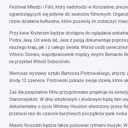
Festiwal Młodzi i Film, który nadchodzi w Koszalinie, preze
ograniczających się jedynie do seansów filmowych. Organ
różne działania kulturalne, które pozwolą im zobaczyć mia
Przy kinie Kryterium będzie dostępna do oglądania unikal
Piotra Jaxę. Od wielu lat, Jaxa z pasją dokumentuje poprz
naszego kraju, jak i z całego świata. Wśród osób uwiecznion
Vittorio Storaro, współpracownik między innymi Bernardo Ber
na przykład Witold Sobociński.
Wernisaż wystawy sztuki Bartosza Piotrowskiego, artysty 
środę 12 czerwca. Piotrowski pokaże swoje dzieła, które uk
Zaś dla pasjonatów filmu przygotowano projekcje na śwież
Staromiejskim. W dniu wtorkowym i środowym będą tam wyś
dokumentalny o życiu Whitney Houston stworzony przez Kev
przenosi nas do czasów burzliwych początków punk rocka w 
Miasto Koszalin będzie także pulsować rytmami muzyki. W c