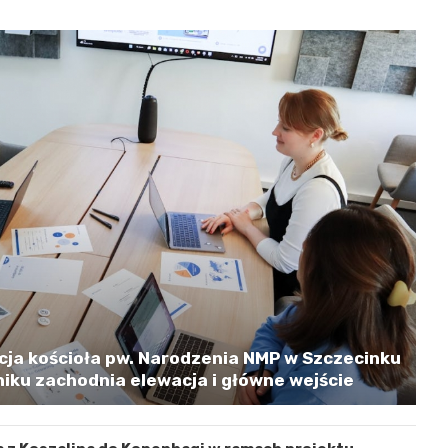
cja kościoła pw. Narodzenia NMP w Szczecinku
iku zachodnia elewacja i główne wejście