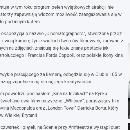
ntuje w tym roku program pełen wyjątkowych atrakcji, nie
izatorzy zapewniają widzom możliwość zaangażowania się w
sto pod innym kątem.
na ekspozycja o nazwie „Cinematographers”, stworzona przez
ez swoją kamerę życie wielkich twórców filmowych, zarówno z
ych na zdjęciach znajdują się takie znane postacie jak
tolucciego i Francisa Forda Coppoli, oraz polskie ikony kina,
zwykle pracującego za kamerą, odbędzie się w Clubie 105 w
azują zupełnie inną stronę jego kreatywności.
ym powietrzu pod hasłem „Kina na leżakach” na Rynku
wietlane dwa filmy muzyczne: „Whitney”, poruszający film
ina Macdonalda oraz „London Town” Derricka Borte, który
Wielkiej Brytanii.
zwartek i piątek, na Scenie przy Amfiteatrze wystąpi duet