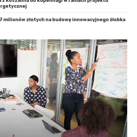
 z Koszalina do Kopenhagi w ramach projektu
ergetycznej
 7 milionów złotych na budowę innowacyjnego żłobka