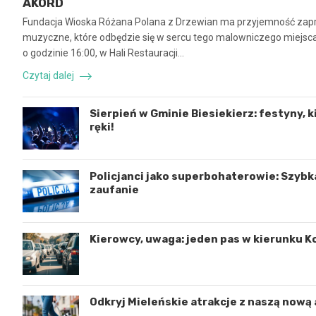
AKORD
Fundacja Wioska Różana Polana z Drzewian ma przyjemność zapr
muzyczne, które odbędzie się w sercu tego malowniczego miejsca.
o godzinie 16:00, w Hali Restauracji…
Czytaj dalej
Sierpień w Gminie Biesiekierz: festyny, k
ręki!
Policjanci jako superbohaterowie: Szybk
zaufanie
Kierowcy, uwaga: jeden pas w kierunku K
Odkryj Mieleńskie atrakcje z naszą nową 