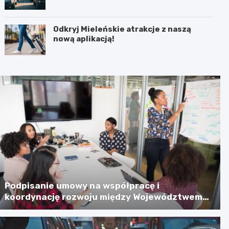
Odkryj Mieleńskie atrakcje z naszą
nową aplikacją!
Podpisanie umowy na współpracę i
koordynację rozwoju między Województwem
Zachodniopomorskim a Gminą Miastem
Koszalin