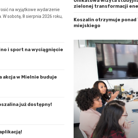
Unikatowa wizyta studyjna
zielonej transformacji en
osić na wyjątkowe wydarzenie
 W sobotę, 8 sierpnia 2026 roku,
Koszalin otrzymuje ponad
miejskiego
ino i sport na wyciągnięcie
a akcja w Mielnie buduje
oszalina już dostępny!
aplikacją!