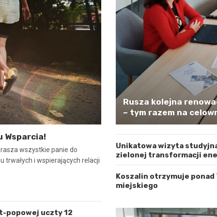
Rusza kolejna renowa
– tym razem na celown
u Wsparcia!
Unikatowa wizyta studyjna
prasza wszystkie panie do
zielonej transformacji en
 trwałych i wspierających relacji
Koszalin otrzymuje ponad
miejskiego
lt-popowej uczty 12