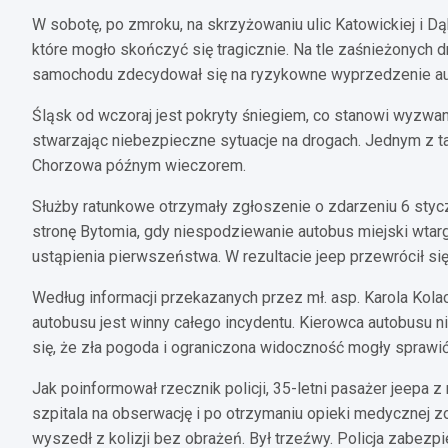
W sobotę, po zmroku, na skrzyżowaniu ulic Katowickiej i 
które mogło skończyć się tragicznie. Na tle zaśnieżonych 
samochodu zdecydował się na ryzykowne wyprzedzenie auto
Śląsk od wczoraj jest pokryty śniegiem, co stanowi wyzwa
stwarzając niebezpieczne sytuacje na drogach. Jednym z ta
Chorzowa późnym wieczorem.
Służby ratunkowe otrzymały zgłoszenie o zdarzeniu 6 stycz
stronę Bytomia, gdy niespodziewanie autobus miejski wtar
ustąpienia pierwszeństwa. W rezultacie jeep przewrócił się
Według informacji przekazanych przez mł. asp. Karola Kola
autobusu jest winny całego incydentu. Kierowca autobusu n
się, że zła pogoda i ograniczona widoczność mogły sprawić
Jak poinformował rzecznik policji, 35-letni pasażer jeepa 
szpitala na obserwację i po otrzymaniu opieki medycznej 
wyszedł z kolizji bez obrażeń. Był trzeźwy. Policja zabezp