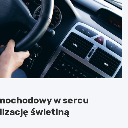
mochodowy w sercu
izację świetlną