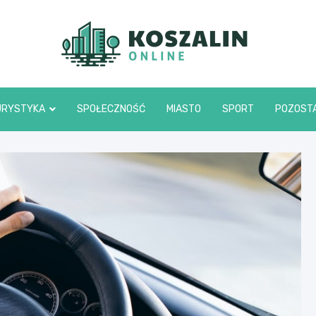
Kosza
URYSTYKA
SPOŁECZNOŚĆ
MIASTO
SPORT
POZOST