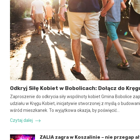
Odkryj Siłę Kobiet w Bobolicach: Dołącz do Kręg
Zaproszenie do odkrycia siły wspólnoty kobiet Gmina Bobolice za
udziału w Kręgu Kobiet, inicjatywie stworzonej z myślą o budowaniu
wśród mieszkanek. To wyjątkowa okazja, by poświęcić…
Czytaj dalej
ZALIA zagra w Koszalinie – nie przegap a