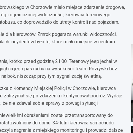
Dąbrowskiego w Chorzowie miało miejsce zdarzenie drogowe,
dróg i ograniczonej widoczności, kierowca terenowego
busu, co doprowadziło do utraty kontroli nad pojazdem.
nie dla kierowców. Zmrok pogarsza warunki widoczności,
kich incydentów było to, które miało miejsce w centrum
nia, krótko przed godziną 21:00. Terenowy jeep jechał w
gnął na jego pas ruchu na wysokości Teatru Rozrywki bez
 na bok, niszcząc przy tym sygnalizację świetlną.
czka z Komendy Miejskiej Policji w Chorzowie, kierowca
ie zatrzymał się po zdarzeniu i kontynuował podróż. Wydaje
, że nie zdawał sobie sprawy z powagi sytuacji.
z niewielkimi obrażeniami został przetransportowany do
został zwolniony do domu. 34-letni kierowca samochodu
ieczyła nagrania z miejskiego monitoringu i prowadzi dalsze