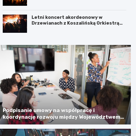
Jamnie
Letni koncert akordeonowy w
Drzewianach z Koszalińską Orkiestrą
AKORD
Podpisanie umowy na współpracę i
koordynację rozwoju między Województwem
Zachodniopomorskim a Gminą Miastem
Koszalin