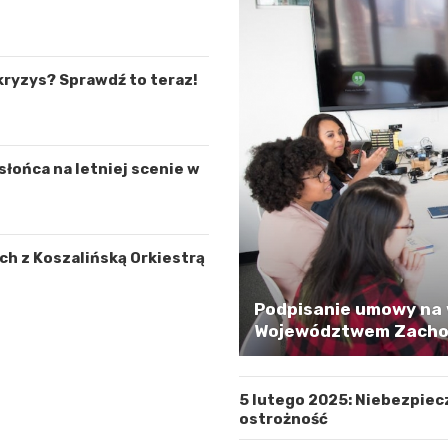
kryzys? Sprawdź to teraz!
łońca na letniej scenie w
h z Koszalińską Orkiestrą
Podpisanie umowy na 
Województwem Zachod
5 lutego 2025: Niebezpiec
ostrożność