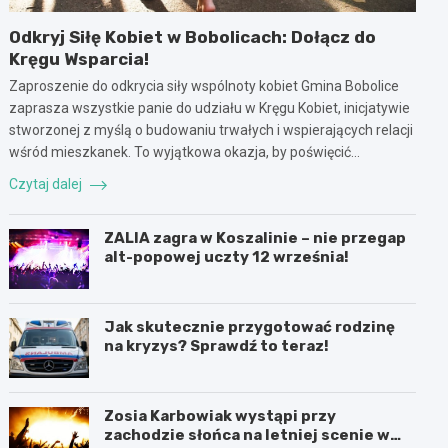
Odkryj Siłę Kobiet w Bobolicach: Dołącz do
Kręgu Wsparcia!
Zaproszenie do odkrycia siły wspólnoty kobiet Gmina Bobolice
zaprasza wszystkie panie do udziału w Kręgu Kobiet, inicjatywie
stworzonej z myślą o budowaniu trwałych i wspierających relacji
wśród mieszkanek. To wyjątkowa okazja, by poświęcić…
Czytaj dalej
ZALIA zagra w Koszalinie – nie przegap
alt-popowej uczty 12 września!
Jak skutecznie przygotować rodzinę
na kryzys? Sprawdź to teraz!
Zosia Karbowiak wystąpi przy
zachodzie słońca na letniej scenie w