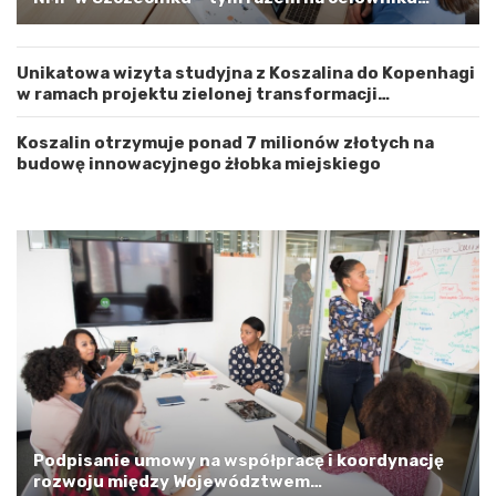
m
r
zachodnia elewacja i główne wejście
Z
o
a
ż
Unikatowa wizyta studyjna z Koszalina do Kopenhagi
c
n
w ramach projektu zielonej transformacji
h
o
energetycznej
o
ś
d
ć
Koszalin otrzymuje ponad 7 milionów złotych na
n
budowę innowacyjnego żłobka miejskiego
i
o
p
o
m
o
r
s
k
i
m
a
G
m
Podpisanie umowy na współpracę i koordynację
i
rozwoju między Województwem