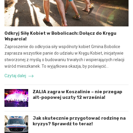
a
e
w
z
s
p
p
i
ó
e
Odkryj Siłę Kobiet w Bobolicach: Dołącz do Kręgu
ł
c
Wsparcia!
p
z
r
n
Zaproszenie do odkrycia siły wspólnoty kobiet Gmina Bobolice
a
e
zaprasza wszystkie panie do udziału w Kręgu Kobiet, inicjatywie
c
z
stworzonej z myślą o budowaniu trwałych i wspierających relacji
ę
d
wśród mieszkanek. To wyjątkowa okazja, by poświęcić…
i
a
k
r
Czytaj dalej
o
z
o
e
r
n
ZALIA zagra w Koszalinie – nie przegap
d
i
alt-popowej uczty 12 września!
y
e
n
d
a
r
c
o
Jak skutecznie przygotować rodzinę na
j
g
kryzys? Sprawdź to teraz!
ę
o