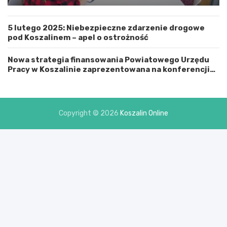
n
Zachodniopomorskim a Gminą Miastem Koszalin
ą
M
5 lutego 2025: Niebezpieczne zdarzenie drogowe
i
pod Koszalinem – apel o ostrożność
a
s
t
Nowa strategia finansowania Powiatowego Urzędu
e
Pracy w Koszalinie zaprezentowana na konferencji
m
prasowej
K
o
s
Copyright © 2026
Koszalin Online
z
a
l
i
n