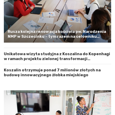
w
p
ó
e
d
l
z
o
t
o
w
s
e
t
Rusza kolejna renowacja kościoła pw. Narodzenia
m
r
NMP w Szczecinku – tym razem na celowniku
Z
o
zachodnia elewacja i główne wejście
a
ż
c
n
Unikatowa wizyta studyjna z Koszalina do Kopenhagi
h
o
w ramach projektu zielonej transformacji
o
ś
energetycznej
d
ć
n
Koszalin otrzymuje ponad 7 milionów złotych na
i
budowę innowacyjnego żłobka miejskiego
o
p
o
m
o
r
s
k