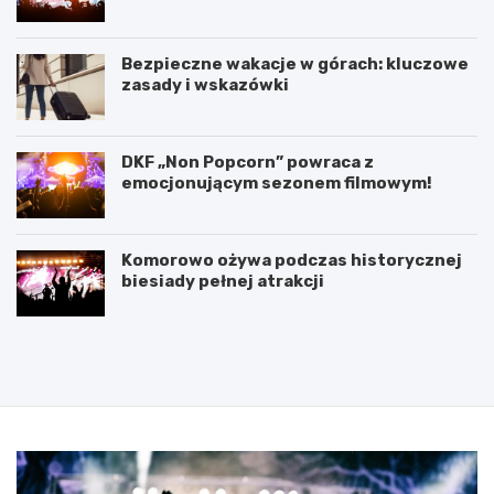
Koszalinie
Bezpieczne wakacje w górach: kluczowe
zasady i wskazówki
DKF „Non Popcorn” powraca z
emocjonującym sezonem filmowym!
Komorowo ożywa podczas historycznej
biesiady pełnej atrakcji
P
5
o
l
d
u
p
t
i
e
s
g
a
o
n
2
i
0