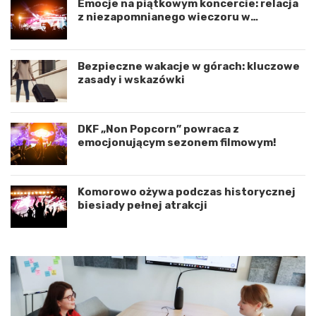
Emocje na piątkowym koncercie: relacja
y
e
z niezapomnianego wieczoru w
n
d
Koszalinie
a
r
c
o
j
g
Bezpieczne wakacje w górach: kluczowe
ę
o
zasady i wskazówki
r
w
o
e
z
p
DKF „Non Popcorn” powraca z
w
o
emocjonującym sezonem filmowym!
o
d
j
K
u
o
m
s
Komorowo ożywa podczas historycznej
i
z
biesiady pełnej atrakcji
ę
a
d
l
z
i
y
n
W
e
o
m
j
–
e
a