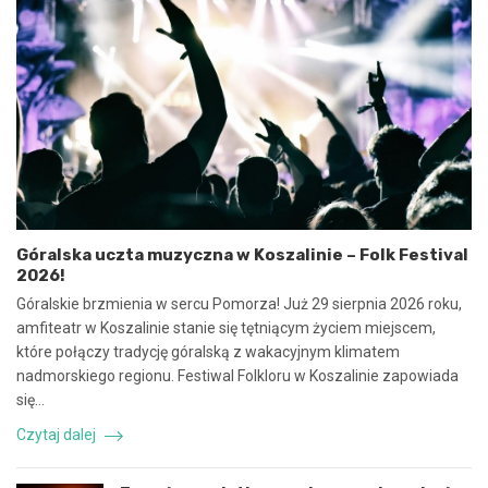
e
2
u
5
m
:
o
N
w
i
y
e
n
b
a
e
w
z
s
p
p
i
ó
e
Góralska uczta muzyczna w Koszalinie – Folk Festival
ł
c
2026!
p
z
r
n
Góralskie brzmienia w sercu Pomorza! Już 29 sierpnia 2026 roku,
a
e
amfiteatr w Koszalinie stanie się tętniącym życiem miejscem,
c
z
które połączy tradycję góralską z wakacyjnym klimatem
ę
d
nadmorskiego regionu. Festiwal Folkloru w Koszalinie zapowiada
i
a
k
r
się…
o
z
Czytaj dalej
o
e
r
n
d
i