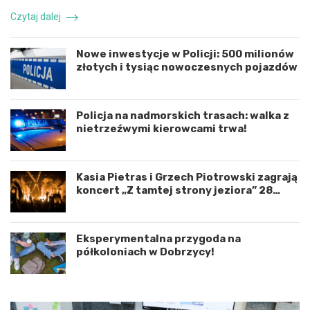
k
r
Czytaj dalej
o
z
o
e
r
n
Nowe inwestycje w Policji: 500 milionów
d
i
złotych i tysiąc nowoczesnych pojazdów
y
e
n
d
a
r
c
o
Policja na nadmorskich trasach: walka z
j
g
nietrzeźwymi kierowcami trwa!
ę
o
r
w
o
e
Kasia Pietras i Grzech Piotrowski zagrają
z
p
koncert „Z tamtej strony jeziora” 28
w
o
sierpnia!
o
d
j
K
u
o
Eksperymentalna przygoda na
m
s
półkoloniach w Dobrzycy!
i
z
ę
a
d
l
z
i