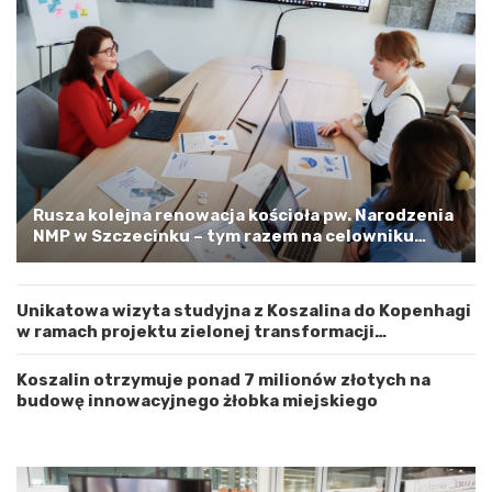
y
n
W
e
o
m
j
–
e
a
w
p
ó
e
d
l
z
o
t
o
w
s
Rusza kolejna renowacja kościoła pw. Narodzenia
e
t
NMP w Szczecinku – tym razem na celowniku
m
r
zachodnia elewacja i główne wejście
Z
o
a
ż
Unikatowa wizyta studyjna z Koszalina do Kopenhagi
c
n
w ramach projektu zielonej transformacji
h
o
energetycznej
o
ś
d
ć
Koszalin otrzymuje ponad 7 milionów złotych na
n
budowę innowacyjnego żłobka miejskiego
i
o
p
o