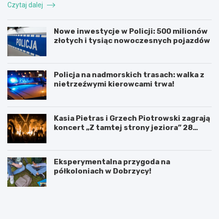
Czytaj dalej
Nowe inwestycje w Policji: 500 milionów
złotych i tysiąc nowoczesnych pojazdów
Policja na nadmorskich trasach: walka z
nietrzeźwymi kierowcami trwa!
Kasia Pietras i Grzech Piotrowski zagrają
koncert „Z tamtej strony jeziora” 28
sierpnia!
Eksperymentalna przygoda na
półkoloniach w Dobrzycy!
P
5
o
l
d
u
p
t