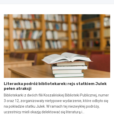
i
e
s
g
a
o
n
2
i
0
e
2
u
5
m
:
o
N
w
i
y
e
n
b
a
e
w
z
s
p
p
i
ó
e
Literacka podróż bibliotekarek: rejs statkiem Julek
ł
c
pełen atrakcji
p
z
r
n
Bibliotekarki z dwóch filii Koszalińskiej Biblioteki Publicznej, numer
a
e
3 oraz 12, zorganizowały nietypowe wydarzenie, które odbyło się
c
z
na pokładzie statku Julek. W ramach tej niezwykłej podróży,
ę
d
uczestnicy mieli okazję delektować się literaturą i…
i
a