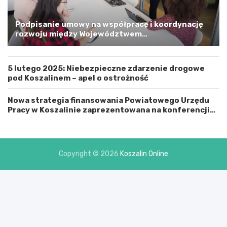
a
G
m
Podpisanie umowy na współpracę i koordynację
i
rozwoju między Województwem
n
Zachodniopomorskim a Gminą Miastem Koszalin
ą
M
5 lutego 2025: Niebezpieczne zdarzenie drogowe
i
pod Koszalinem – apel o ostrożność
a
s
t
Nowa strategia finansowania Powiatowego Urzędu
e
Pracy w Koszalinie zaprezentowana na konferencji
m
prasowej
K
o
s
Copyright © 2026
Koszalin Online
z
a
l
i
n