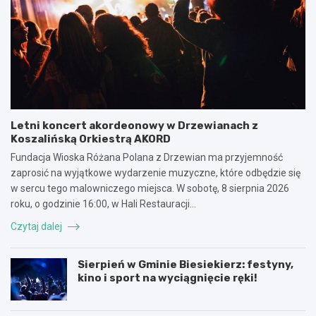
Letni koncert akordeonowy w Drzewianach z
Koszalińską Orkiestrą AKORD
Fundacja Wioska Różana Polana z Drzewian ma przyjemność
zaprosić na wyjątkowe wydarzenie muzyczne, które odbędzie się
w sercu tego malowniczego miejsca. W sobotę, 8 sierpnia 2026
roku, o godzinie 16:00, w Hali Restauracji…
Czytaj dalej
Sierpień w Gminie Biesiekierz: festyny,
kino i sport na wyciągnięcie ręki!