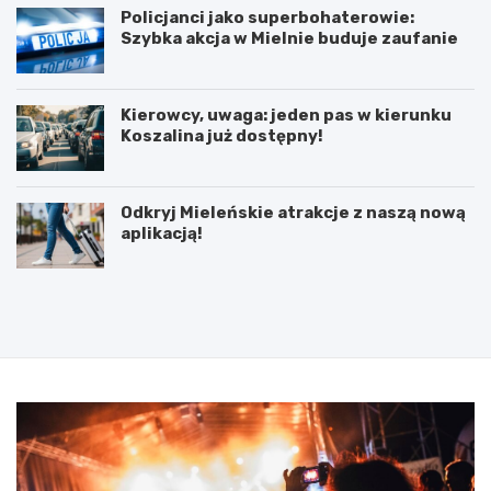
Policjanci jako superbohaterowie:
Szybka akcja w Mielnie buduje zaufanie
Kierowcy, uwaga: jeden pas w kierunku
Koszalina już dostępny!
Odkryj Mieleńskie atrakcje z naszą nową
aplikacją!
P
5
o
l
d
u
p
t
i
e
s
g
a
o
n
2
i
0
e
2
u
5