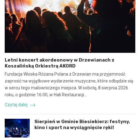
m
:
o
N
w
i
y
e
n
b
a
e
w
z
s
p
p
i
ó
e
Letni koncert akordeonowy w Drzewianach z
ł
c
Koszalińską Orkiestrą AKORD
p
z
r
n
Fundacja Wioska Różana Polana z Drzewian ma przyjemność
a
e
zaprosić na wyjątkowe wydarzenie muzyczne, które odbędzie się
c
z
w sercu tego malowniczego miejsca. W sobotę, 8 sierpnia 2026
ę
d
roku, o godzinie 16:00, w Hali Restauracji…
i
a
k
r
Czytaj dalej
o
z
o
e
r
n
Sierpień w Gminie Biesiekierz: festyny,
d
i
kino i sport na wyciągnięcie ręki!
y
e
n
d