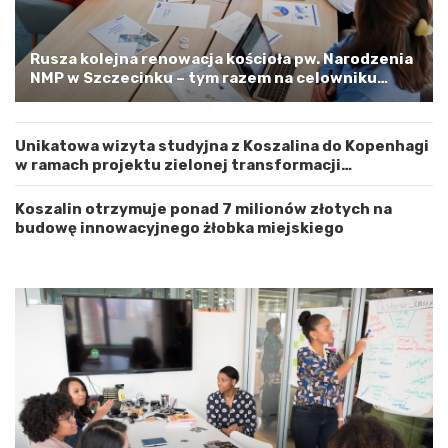
z
o
t
o
w
s
Rusza kolejna renowacja kościoła pw. Narodzenia
e
t
NMP w Szczecinku – tym razem na celowniku
m
r
zachodnia elewacja i główne wejście
Z
o
a
ż
Unikatowa wizyta studyjna z Koszalina do Kopenhagi
c
n
w ramach projektu zielonej transformacji
h
o
energetycznej
o
ś
d
ć
Koszalin otrzymuje ponad 7 milionów złotych na
n
budowę innowacyjnego żłobka miejskiego
i
o
p
o
m
o
r
s
k
i
m