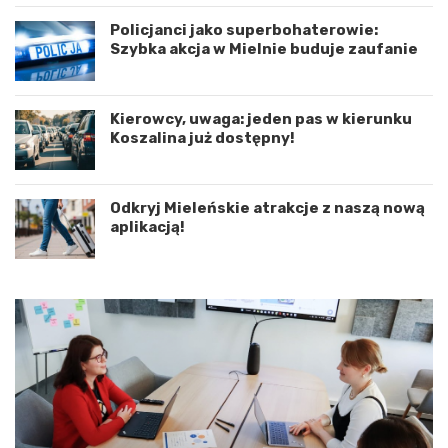
a
r
c
o
Policjanci jako superbohaterowie:
j
g
Szybka akcja w Mielnie buduje zaufanie
ę
o
r
w
o
e
Kierowcy, uwaga: jeden pas w kierunku
z
p
Koszalina już dostępny!
w
o
o
d
j
K
u
o
Odkryj Mieleńskie atrakcje z naszą nową
m
s
aplikacją!
i
z
ę
a
d
l
z
i
y
n
W
e
o
m
j
–
e
a
w
p
ó
e
d
l