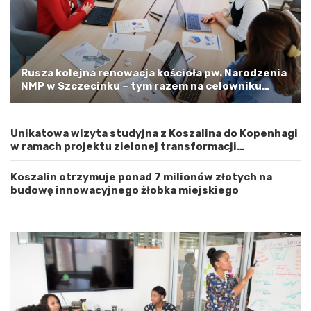
w
p
ó
e
d
l
z
o
t
o
w
s
Rusza kolejna renowacja kościoła pw. Narodzenia
e
t
NMP w Szczecinku – tym razem na celowniku
m
r
zachodnia elewacja i główne wejście
Z
o
a
ż
Unikatowa wizyta studyjna z Koszalina do Kopenhagi
c
n
w ramach projektu zielonej transformacji
h
o
energetycznej
o
ś
d
ć
Koszalin otrzymuje ponad 7 milionów złotych na
n
budowę innowacyjnego żłobka miejskiego
i
o
p
o
m
o
r
s
k