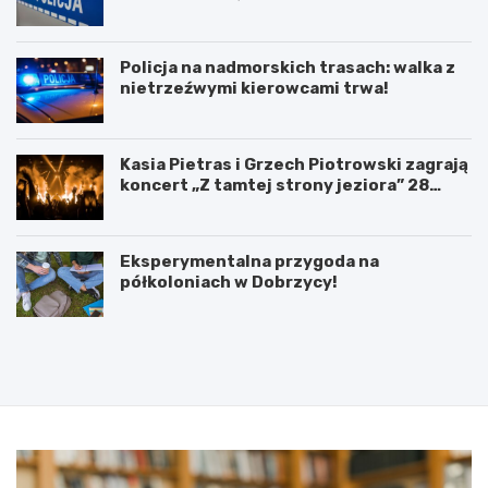
Policja na nadmorskich trasach: walka z
nietrzeźwymi kierowcami trwa!
Kasia Pietras i Grzech Piotrowski zagrają
koncert „Z tamtej strony jeziora” 28
sierpnia!
Eksperymentalna przygoda na
półkoloniach w Dobrzycy!
P
5
o
l
d
u
p
t
i
e
s
g
a
o
n
2
i
0