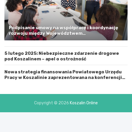
i
m
a
G
m
Podpisanie umowy na współpracę i koordynację
i
rozwoju między Województwem
n
Zachodniopomorskim a Gminą Miastem Koszalin
ą
M
5 lutego 2025: Niebezpieczne zdarzenie drogowe
i
pod Koszalinem – apel o ostrożność
a
s
t
Nowa strategia finansowania Powiatowego Urzędu
e
Pracy w Koszalinie zaprezentowana na konferencji
m
prasowej
K
o
s
Copyright © 2026
Koszalin Online
z
a
l
i
n