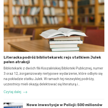
e
2
u
5
m
:
o
N
w
i
y
e
n
b
a
e
w
z
s
p
p
i
ó
e
Literacka podróż bibliotekarek: rejs statkiem Julek
ł
c
pełen atrakcji
p
z
r
n
Bibliotekarki z dwóch filii Koszalińskiej Biblioteki Publicznej, numer
a
e
3 oraz 12, zorganizowały nietypowe wydarzenie, które odbyło się
c
z
na pokładzie statku Julek. W ramach tej niezwykłej podróży,
ę
d
uczestnicy mieli okazję delektować się literaturą i…
i
a
k
r
Czytaj dalej
o
z
o
e
r
n
Nowe inwestycje w Policji: 500 milionów
d
i