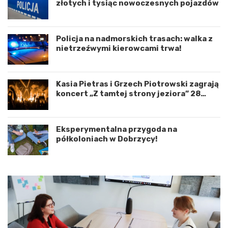
złotych i tysiąc nowoczesnych pojazdów
y
e
n
d
a
r
c
o
Policja na nadmorskich trasach: walka z
j
g
nietrzeźwymi kierowcami trwa!
ę
o
r
w
o
e
Kasia Pietras i Grzech Piotrowski zagrają
z
p
koncert „Z tamtej strony jeziora” 28
w
o
sierpnia!
o
d
j
K
u
o
Eksperymentalna przygoda na
m
s
półkoloniach w Dobrzycy!
i
z
ę
a
d
l
z
i
y
n
W
e
o
m
j
–
e
a