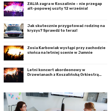
r
n
ZALIA zagra w Koszalinie – nie przegap
d
i
alt-popowej uczty 12 września!
y
e
n
d
a
r
c
o
Jak skutecznie przygotować rodzinę na
j
g
kryzys? Sprawdź to teraz!
ę
o
r
w
o
e
Zosia Karbowiak wystąpi przy zachodzie
z
p
słońca na letniej scenie w Jamnie
w
o
o
d
j
K
u
o
Letni koncert akordeonowy w
m
s
Drzewianach z Koszalińską Orkiestrą
i
z
AKORD
ę
a
d
l
z
i
y
n
W
e
o
m
j
–