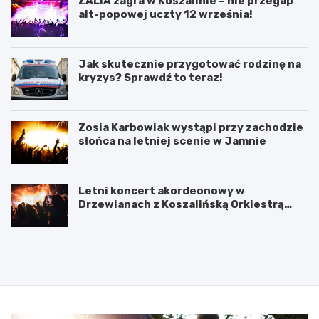
ZALIA zagra w Koszalinie – nie przegap
alt-popowej uczty 12 września!
Jak skutecznie przygotować rodzinę na
kryzys? Sprawdź to teraz!
Zosia Karbowiak wystąpi przy zachodzie
słońca na letniej scenie w Jamnie
Letni koncert akordeonowy w
Drzewianach z Koszalińską Orkiestrą
AKORD
P
5
o
l
d
u
p
t
i
e
s
g
a
o