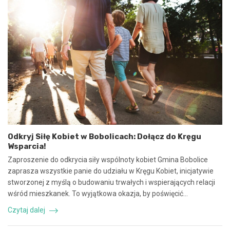
n
2
i
0
e
2
u
5
m
:
o
N
w
i
y
e
n
b
a
e
w
z
s
p
p
i
ó
e
Odkryj Siłę Kobiet w Bobolicach: Dołącz do Kręgu
ł
c
Wsparcia!
p
z
r
n
Zaproszenie do odkrycia siły wspólnoty kobiet Gmina Bobolice
a
e
zaprasza wszystkie panie do udziału w Kręgu Kobiet, inicjatywie
c
z
stworzonej z myślą o budowaniu trwałych i wspierających relacji
ę
d
wśród mieszkanek. To wyjątkowa okazja, by poświęcić…
i
a
k
r
Czytaj dalej
o
z
o
e