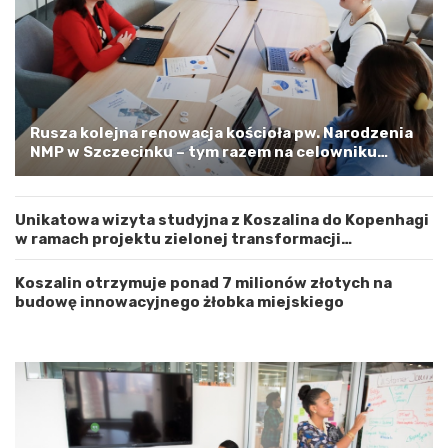
e
a
w
p
ó
e
d
l
z
o
t
o
w
s
Rusza kolejna renowacja kościoła pw. Narodzenia
e
t
NMP w Szczecinku – tym razem na celowniku
m
r
zachodnia elewacja i główne wejście
Z
o
a
ż
Unikatowa wizyta studyjna z Koszalina do Kopenhagi
c
n
w ramach projektu zielonej transformacji
h
o
energetycznej
o
ś
d
ć
Koszalin otrzymuje ponad 7 milionów złotych na
n
budowę innowacyjnego żłobka miejskiego
i
o
p
o
m
o
r