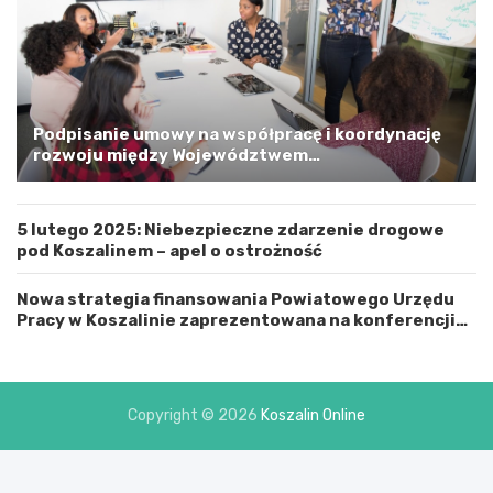
s
k
i
m
a
G
m
Podpisanie umowy na współpracę i koordynację
i
rozwoju między Województwem
n
Zachodniopomorskim a Gminą Miastem Koszalin
ą
M
5 lutego 2025: Niebezpieczne zdarzenie drogowe
i
pod Koszalinem – apel o ostrożność
a
s
t
Nowa strategia finansowania Powiatowego Urzędu
e
Pracy w Koszalinie zaprezentowana na konferencji
m
prasowej
K
o
s
Copyright © 2026
Koszalin Online
z
a
l
i