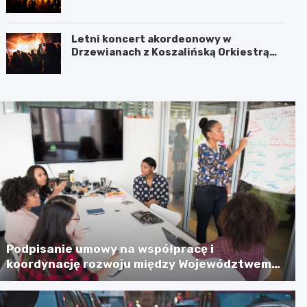
Jamnie
Letni koncert akordeonowy w
Drzewianach z Koszalińską Orkiestrą
AKORD
Podpisanie umowy na współpracę i
koordynację rozwoju między Województwem
Zachodniopomorskim a Gminą Miastem
Koszalin