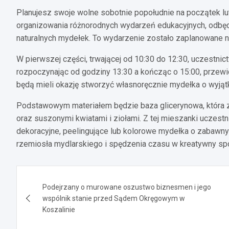
Planujesz swoje wolne sobotnie popołudnie na początek l
organizowania różnorodnych wydarzeń edukacyjnych, odbęd
naturalnych mydełek. To wydarzenie zostało zaplanowane na
W pierwszej części, trwającej od 10:30 do 12:30, uczestnic
rozpoczynając od godziny 13:30 a kończąc o 15:00, przewi
będą mieli okazję stworzyć własnoręcznie mydełka o wyjąt
Podstawowym materiałem będzie baza glicerynowa, która z
oraz suszonymi kwiatami i ziołami. Z tej mieszanki uczes
dekoracyjne, peelingujące lub kolorowe mydełka o zabawnyc
rzemiosła mydlarskiego i spędzenia czasu w kreatywny sp
Nawigacja
Podejrzany o murowane oszustwo biznesmen i jego
wpisu
wspólnik stanie przed Sądem Okręgowym w
Koszalinie