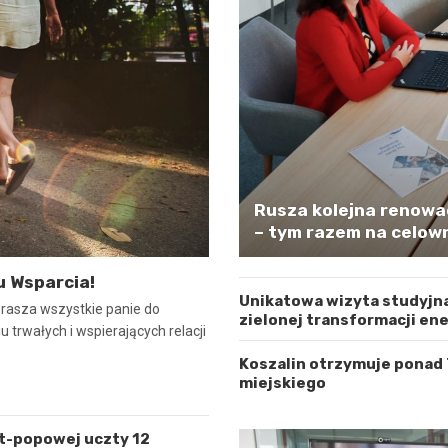
Rusza kolejna renowa
– tym razem na celown
u Wsparcia!
Unikatowa wizyta studyjna
prasza wszystkie panie do
zielonej transformacji en
 trwałych i wspierających relacji
Koszalin otrzymuje ponad
miejskiego
lt-popowej uczty 12