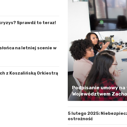
kryzys? Sprawdź to teraz!
łońca na letniej scenie w
h z Koszalińską Orkiestrą
Podpisanie umowy na 
Województwem Zachod
5 lutego 2025: Niebezpiec
ostrożność