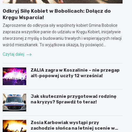
Odkryj Siłę Kobiet w Bobolicach: Dołącz do
Kręgu Wsparcia!
Zaproszenie do odkrycia siły wspólnoty kobiet Gmina Bobolice
zaprasza wszystkie panie do udziału w Kręgu Kobiet, inicjatywie
stworzonej z myślą o budowaniu trwałych i wspierających relacji
wśród mieszkanek. To wyjątkowa okazja, by poświęcić…
Czytaj dalej
ZALIA zagra w Koszalinie – nie przegap
alt-popowej uczty 12 września!
Jak skutecznie przygotować rodzinę
na kryzys? Sprawdź to teraz!
Zosia Karbowiak wystąpi przy
zachodzie słońca na letniej scenie w