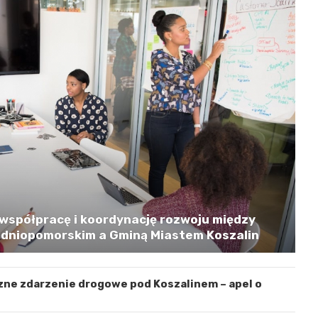
współpracę i koordynację rozwoju między
niopomorskim a Gminą Miastem Koszalin
zne zdarzenie drogowe pod Koszalinem – apel o