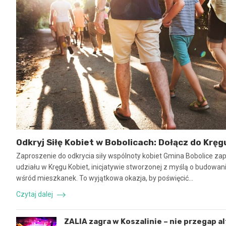
Odkryj Siłę Kobiet w Bobolicach: Dołącz do Kręg
Zaproszenie do odkrycia siły wspólnoty kobiet Gmina Bobolice za
udziału w Kręgu Kobiet, inicjatywie stworzonej z myślą o budowaniu
wśród mieszkanek. To wyjątkowa okazja, by poświęcić…
Czytaj dalej
ZALIA zagra w Koszalinie – nie przegap a