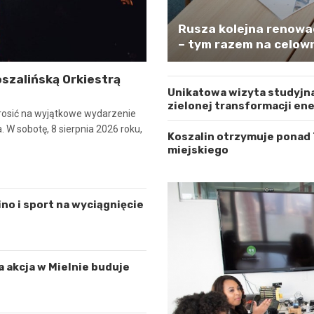
Rusza kolejna renowa
– tym razem na celown
szalińską Orkiestrą
Unikatowa wizyta studyjna
zielonej transformacji en
osić na wyjątkowe wydarzenie
 W sobotę, 8 sierpnia 2026 roku,
Koszalin otrzymuje ponad
miejskiego
ino i sport na wyciągnięcie
a akcja w Mielnie buduje