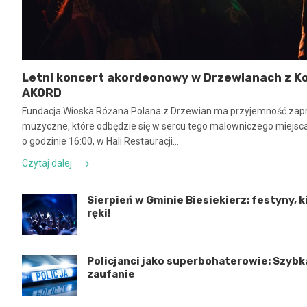
Letni koncert akordeonowy w Drzewianach z Ko
AKORD
Fundacja Wioska Różana Polana z Drzewian ma przyjemność zapr
muzyczne, które odbędzie się w sercu tego malowniczego miejsca.
o godzinie 16:00, w Hali Restauracji…
Czytaj dalej
Sierpień w Gminie Biesiekierz: festyny, k
ręki!
Policjanci jako superbohaterowie: Szybk
zaufanie