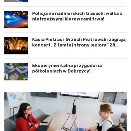
n
d
a
r
c
o
Policja na nadmorskich trasach: walka z
j
g
nietrzeźwymi kierowcami trwa!
ę
o
r
w
o
e
Kasia Pietras i Grzech Piotrowski zagrają
z
p
koncert „Z tamtej strony jeziora” 28
w
o
sierpnia!
o
d
j
K
u
o
Eksperymentalna przygoda na
m
s
półkoloniach w Dobrzycy!
i
z
ę
a
d
l
z
i
y
n
W
e
o
m
j
–
e
a
w
p
ó
e