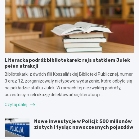
Literacka podróż bibliotekarek: rejs statkiem Julek
pełen atrakcji
Bibliotekarki z dwóch filii Koszalińskiej Biblioteki Publicznej, numer
3 oraz 12, zorganizowały nietypowe wydarzenie, które odbyło się
na pokładzie statku Julek. W ramach tej niezwykłej podróży,
uczestnicy mieli okazję delektować się literaturą i…
Czytaj dalej
Nowe inwestycje w Policji: 500 milionów
złotych i tysiąc nowoczesnych pojazdów