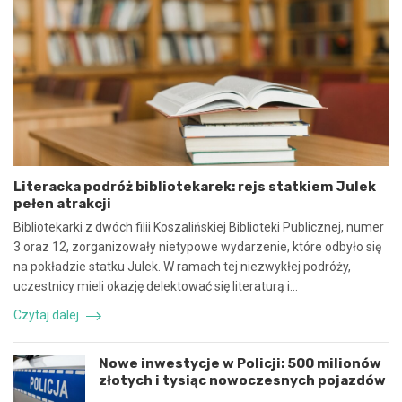
m
:
o
N
w
i
y
e
n
b
a
e
w
z
s
p
p
i
ó
e
Literacka podróż bibliotekarek: rejs statkiem Julek
ł
c
pełen atrakcji
p
z
r
n
Bibliotekarki z dwóch filii Koszalińskiej Biblioteki Publicznej, numer
a
e
3 oraz 12, zorganizowały nietypowe wydarzenie, które odbyło się
c
z
na pokładzie statku Julek. W ramach tej niezwykłej podróży,
ę
d
uczestnicy mieli okazję delektować się literaturą i…
i
a
k
r
Czytaj dalej
o
z
o
e
r
n
Nowe inwestycje w Policji: 500 milionów
d
i
złotych i tysiąc nowoczesnych pojazdów
y
e