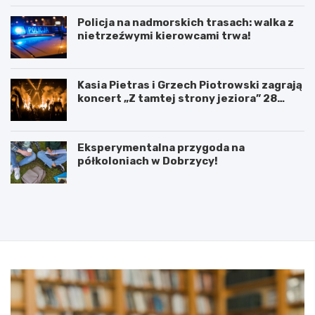
Policja na nadmorskich trasach: walka z
nietrzeźwymi kierowcami trwa!
Kasia Pietras i Grzech Piotrowski zagrają
koncert „Z tamtej strony jeziora” 28
sierpnia!
Eksperymentalna przygoda na
półkoloniach w Dobrzycy!
P
5
o
l
d
u
p
t
i
e
s
g
a
o
n
2
i
0
e
2
u
5