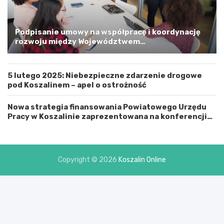
m
a
G
m
Podpisanie umowy na współpracę i koordynację
i
rozwoju między Województwem
n
Zachodniopomorskim a Gminą Miastem Koszalin
ą
M
5 lutego 2025: Niebezpieczne zdarzenie drogowe
i
pod Koszalinem – apel o ostrożność
a
s
t
Nowa strategia finansowania Powiatowego Urzędu
e
Pracy w Koszalinie zaprezentowana na konferencji
m
prasowej
K
o
s
Copyright © 2026
Koszalin Online
z
a
l
i
n