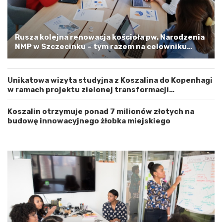
d
l
z
o
t
o
w
s
Rusza kolejna renowacja kościoła pw. Narodzenia
e
t
NMP w Szczecinku – tym razem na celowniku
m
r
zachodnia elewacja i główne wejście
Z
o
a
ż
Unikatowa wizyta studyjna z Koszalina do Kopenhagi
c
n
w ramach projektu zielonej transformacji
h
o
energetycznej
o
ś
d
ć
Koszalin otrzymuje ponad 7 milionów złotych na
n
budowę innowacyjnego żłobka miejskiego
i
o
p
o
m
o
r
s
k
i