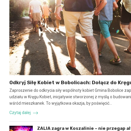
Odkryj Siłę Kobiet w Bobolicach: Dołącz do Kręg
Zaproszenie do odkrycia siły wspólnoty kobiet Gmina Bobolice za
udziału w Kręgu Kobiet, inicjatywie stworzonej z myślą o budowaniu
wśród mieszkanek. To wyjątkowa okazja, by poświęcić…
Czytaj dalej
ZALIA zagra w Koszalinie – nie przegap a