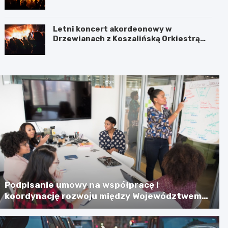
Jamnie
Letni koncert akordeonowy w
Drzewianach z Koszalińską Orkiestrą
AKORD
Podpisanie umowy na współpracę i
koordynację rozwoju między Województwem
Zachodniopomorskim a Gminą Miastem
Koszalin