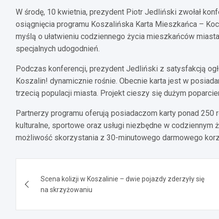
W środę, 10 kwietnia, prezydent Piotr Jedliński zwołał ko
osiągnięcia programu Koszalińska Karta Mieszkańca – Koch
myślą o ułatwieniu codziennego życia mieszkańców miasta,
specjalnych udogodnień.
Podczas konferencji, prezydent Jedliński z satysfakcją og
Koszalin! dynamicznie rośnie. Obecnie karta jest w posiad
trzecią populacji miasta. Projekt cieszy się dużym poparc
Partnerzy programu oferują posiadaczom karty ponad 250 ró
kulturalne, sportowe oraz usługi niezbędne w codziennym ż
możliwość skorzystania z 30-minutowego darmowego korzy
Nawigacja
Scena kolizji w Koszalinie – dwie pojazdy zderzyły się
wpisu
na skrzyżowaniu