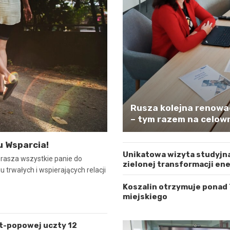
Rusza kolejna renowa
– tym razem na celown
u Wsparcia!
Unikatowa wizyta studyjna
prasza wszystkie panie do
zielonej transformacji en
 trwałych i wspierających relacji
Koszalin otrzymuje ponad
miejskiego
lt-popowej uczty 12