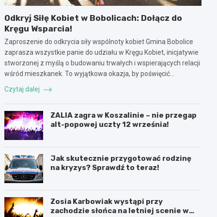
Odkryj Siłę Kobiet w Bobolicach: Dołącz do
Kręgu Wsparcia!
Zaproszenie do odkrycia siły wspólnoty kobiet Gmina Bobolice
zaprasza wszystkie panie do udziału w Kręgu Kobiet, inicjatywie
stworzonej z myślą o budowaniu trwałych i wspierających relacji
wśród mieszkanek. To wyjątkowa okazja, by poświęcić…
Czytaj dalej
ZALIA zagra w Koszalinie – nie przegap
alt-popowej uczty 12 września!
Jak skutecznie przygotować rodzinę
na kryzys? Sprawdź to teraz!
Zosia Karbowiak wystąpi przy
zachodzie słońca na letniej scenie w