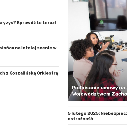
kryzys? Sprawdź to teraz!
łońca na letniej scenie w
h z Koszalińską Orkiestrą
Podpisanie umowy na 
Województwem Zachod
5 lutego 2025: Niebezpiec
ostrożność