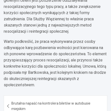
głównym celem jest poszerzenie oddziaływania
resocjalizacyjnego tego typu pracy, a także zwiększenie
korzyści społecznych wynikających z takiej formy
zatrudnienia. Dla Służby Więziennej to właśnie praca
skazanych stanowi jedną z najważniejszych metod
resocjalizacji i reintegracji społecznej.
Warto podkreślić, że praca wykonywana przez osoby
odbywające karę pozbawienia wolności jest kierowana na
ich ponowne wprowadzenie do społeczeństwa. To element
przyspieszający proces resocjalizacji, ale przynosi także
konkretne korzyści dla społeczności lokalnej. Umowa, którą
podpisała mjr Bartkowska, jest kolejnym krokiem na drodze
do skuteczniejszej reintegracji skazanych z
społeczeństwem.
Nawigacja
Brutalna napaść na kontrolera biletów w autobusie
wpisu
miejskim