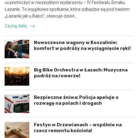
uczestniczyć w niezwykłym wydarzeniu – IV Festiwalu Smaku
a
e
Łazanki. To wyjątkowe spotkanie, które odbędzie się pod hasłem
c
z
„Łazanki jak u Babci”, obiecuje dzień…
ę
d
i
a
Czytaj dalej
k
r
o
z
o
e
Nowoczesne wagony w Koszalinie:
r
n
komfort w podróży na wyciągnięcie ręki!
d
i
y
e
n
d
a
r
Big Bike Orchestra w Łazach: Muzyczna
c
o
podróż na rowerze!
j
g
ę
o
r
w
Bezpieczne żniwa: Policja apeluje o
o
e
rozwagę na polach i drogach
z
p
w
o
o
d
j
K
Festyn w Drzewianach – wspólnie na
u
o
rzecz remontu kościoła!
m
s