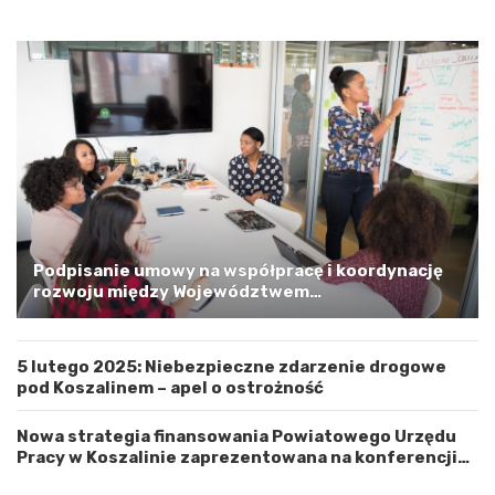
i
o
p
o
m
o
r
s
k
i
m
a
G
Podpisanie umowy na współpracę i koordynację
m
rozwoju między Województwem
i
Zachodniopomorskim a Gminą Miastem Koszalin
n
ą
5 lutego 2025: Niebezpieczne zdarzenie drogowe
M
pod Koszalinem – apel o ostrożność
i
a
s
Nowa strategia finansowania Powiatowego Urzędu
t
Pracy w Koszalinie zaprezentowana na konferencji
e
prasowej