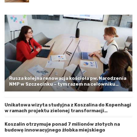
i
z
ę
a
d
l
z
i
y
n
W
e
o
m
j
–
e
a
w
p
ó
e
d
l
z
o
t
o
Rusza kolejna renowacja kościoła pw. Narodzenia
w
s
NMP w Szczecinku – tym razem na celowniku
e
t
zachodnia elewacja i główne wejście
m
r
Z
o
Unikatowa wizyta studyjna z Koszalina do Kopenhagi
a
ż
w ramach projektu zielonej transformacji
c
n
energetycznej
h
o
o
ś
Koszalin otrzymuje ponad 7 milionów złotych na
d
ć
budowę innowacyjnego żłobka miejskiego
n