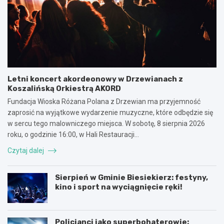
Letni koncert akordeonowy w Drzewianach z
Koszalińską Orkiestrą AKORD
Fundacja Wioska Różana Polana z Drzewian ma przyjemność
zaprosić na wyjątkowe wydarzenie muzyczne, które odbędzie się
w sercu tego malowniczego miejsca. W sobotę, 8 sierpnia 2026
roku, o godzinie 16:00, w Hali Restauracji…
Czytaj dalej
Sierpień w Gminie Biesiekierz: festyny,
kino i sport na wyciągnięcie ręki!
Policjanci jako superbohaterowie: