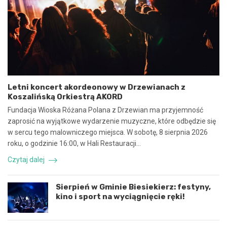
o
N
w
i
y
e
n
b
a
e
w
z
s
p
p
i
ó
e
Letni koncert akordeonowy w Drzewianach z
ł
c
Koszalińską Orkiestrą AKORD
p
z
r
n
Fundacja Wioska Różana Polana z Drzewian ma przyjemność
a
e
zaprosić na wyjątkowe wydarzenie muzyczne, które odbędzie się
c
z
w sercu tego malowniczego miejsca. W sobotę, 8 sierpnia 2026
ę
d
roku, o godzinie 16:00, w Hali Restauracji…
i
a
k
r
Czytaj dalej
o
z
o
e
r
n
Sierpień w Gminie Biesiekierz: festyny,
d
i
kino i sport na wyciągnięcie ręki!
y
e
n
d
a
r