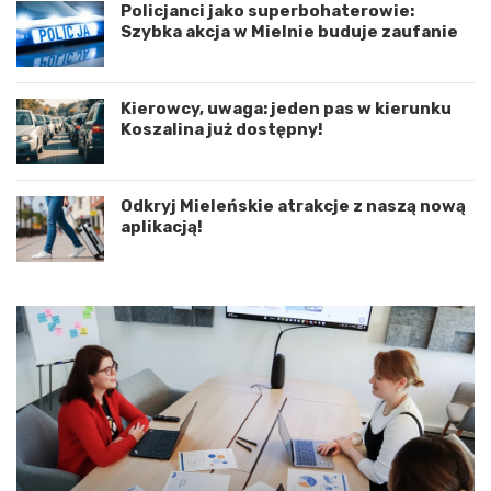
c
o
Policjanci jako superbohaterowie:
j
g
Szybka akcja w Mielnie buduje zaufanie
ę
o
r
w
o
e
Kierowcy, uwaga: jeden pas w kierunku
z
p
Koszalina już dostępny!
w
o
o
d
j
K
u
o
Odkryj Mieleńskie atrakcje z naszą nową
m
s
aplikacją!
i
z
ę
a
d
l
z
i
y
n
W
e
o
m
j
–
e
a
w
p
ó
e
d
l
z
o