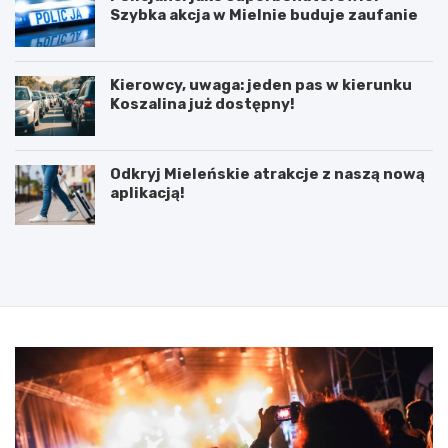
Szybka akcja w Mielnie buduje zaufanie
Kierowcy, uwaga: jeden pas w kierunku
Koszalina już dostępny!
Odkryj Mieleńskie atrakcje z naszą nową
aplikacją!
P
5
o
l
d
u
p
t
i
e
s
g
a
o
n
2
i
0
e
2
u
5
m
: