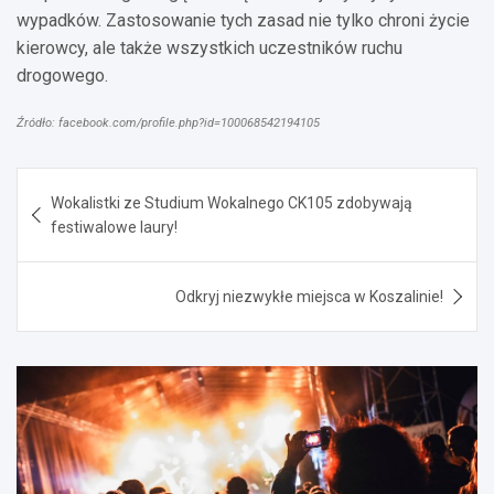
wypadków. Zastosowanie tych zasad nie tylko chroni życie
kierowcy, ale także wszystkich uczestników ruchu
drogowego.
Źródło: facebook.com/profile.php?id=100068542194105
Nawigacja
Wokalistki ze Studium Wokalnego CK105 zdobywają
wpisu
festiwalowe laury!
Odkryj niezwykłe miejsca w Koszalinie!