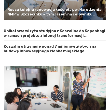
t
o
w
s
Rusza kolejna renowacja kościoła pw. Narodzenia
e
t
NMP w Szczecinku – tym razem na celowniku
m
r
zachodnia elewacja i główne wejście
Z
o
a
ż
Unikatowa wizyta studyjna z Koszalina do Kopenhagi
c
n
w ramach projektu zielonej transformacji
h
o
energetycznej
o
ś
d
ć
Koszalin otrzymuje ponad 7 milionów złotych na
n
budowę innowacyjnego żłobka miejskiego
i
o
p
o
m
o
r
s
k
i
m
a