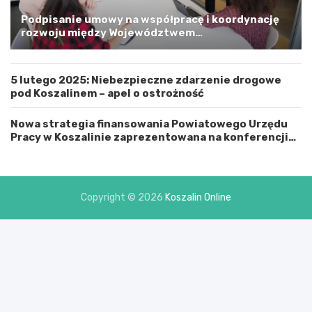
G
m
Podpisanie umowy na współpracę i koordynację
i
rozwoju między Województwem
n
Zachodniopomorskim a Gminą Miastem Koszalin
ą
M
5 lutego 2025: Niebezpieczne zdarzenie drogowe
i
pod Koszalinem – apel o ostrożność
a
s
t
Nowa strategia finansowania Powiatowego Urzędu
e
Pracy w Koszalinie zaprezentowana na konferencji
m
prasowej
K
o
s
Copyright © 2026
Koszalin Online
z
a
l
i
n