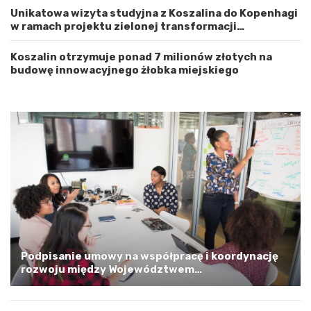
a
ż
Unikatowa wizyta studyjna z Koszalina do Kopenhagi
c
n
w ramach projektu zielonej transformacji
h
o
energetycznej
o
ś
d
ć
Koszalin otrzymuje ponad 7 milionów złotych na
n
budowę innowacyjnego żłobka miejskiego
i
o
p
o
m
o
r
s
k
i
m
a
G
m
Podpisanie umowy na współpracę i koordynację
i
rozwoju między Województwem
n
Zachodniopomorskim a Gminą Miastem Koszalin
ą
M