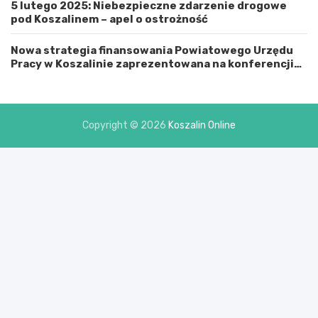
5 lutego 2025: Niebezpieczne zdarzenie drogowe
i
pod Koszalinem – apel o ostrożność
a
s
t
Nowa strategia finansowania Powiatowego Urzędu
e
Pracy w Koszalinie zaprezentowana na konferencji
m
prasowej
K
o
s
Copyright © 2026
Koszalin Online
z
a
l
i
n