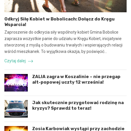
s
p
p
i
ó
e
Odkryj Siłę Kobiet w Bobolicach: Dołącz do Kręgu
ł
c
Wsparcia!
p
z
r
n
Zaproszenie do odkrycia siły wspólnoty kobiet Gmina Bobolice
a
e
zaprasza wszystkie panie do udziału w Kręgu Kobiet, inicjatywie
c
z
stworzonej z myślą o budowaniu trwałych i wspierających relacji
ę
d
wśród mieszkanek. To wyjątkowa okazja, by poświęcić…
i
a
k
r
Czytaj dalej
o
z
o
e
r
n
ZALIA zagra w Koszalinie – nie przegap
d
i
alt-popowej uczty 12 września!
y
e
n
d
a
r
c
o
Jak skutecznie przygotować rodzinę na
j
g
kryzys? Sprawdź to teraz!
ę
o
r
w
o
e
Zosia Karbowiak wystąpi przy zachodzie
z
p