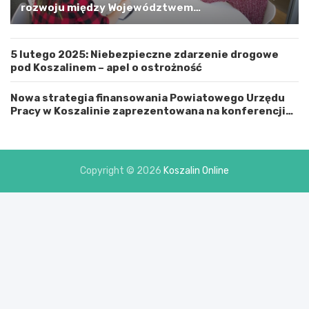
i
rozwoju między Województwem
n
Zachodniopomorskim a Gminą Miastem Koszalin
ą
M
5 lutego 2025: Niebezpieczne zdarzenie drogowe
i
pod Koszalinem – apel o ostrożność
a
s
t
Nowa strategia finansowania Powiatowego Urzędu
e
Pracy w Koszalinie zaprezentowana na konferencji
m
prasowej
K
o
s
Copyright © 2026
Koszalin Online
z
a
l
i
n