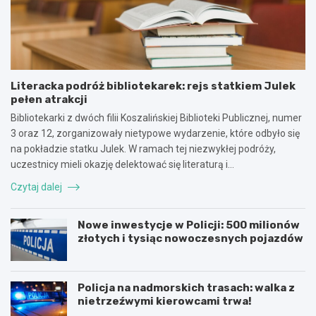
Literacka podróż bibliotekarek: rejs statkiem Julek
pełen atrakcji
Bibliotekarki z dwóch filii Koszalińskiej Biblioteki Publicznej, numer
3 oraz 12, zorganizowały nietypowe wydarzenie, które odbyło się
na pokładzie statku Julek. W ramach tej niezwykłej podróży,
uczestnicy mieli okazję delektować się literaturą i…
Czytaj dalej
Nowe inwestycje w Policji: 500 milionów
złotych i tysiąc nowoczesnych pojazdów
Policja na nadmorskich trasach: walka z
nietrzeźwymi kierowcami trwa!