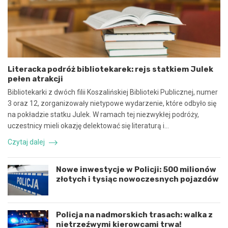
y
e
n
b
a
e
w
z
s
p
p
i
ó
e
Literacka podróż bibliotekarek: rejs statkiem Julek
ł
c
pełen atrakcji
p
z
r
n
Bibliotekarki z dwóch filii Koszalińskiej Biblioteki Publicznej, numer
a
e
3 oraz 12, zorganizowały nietypowe wydarzenie, które odbyło się
c
z
na pokładzie statku Julek. W ramach tej niezwykłej podróży,
ę
d
uczestnicy mieli okazję delektować się literaturą i…
i
a
k
r
Czytaj dalej
o
z
o
e
r
n
Nowe inwestycje w Policji: 500 milionów
d
i
złotych i tysiąc nowoczesnych pojazdów
y
e
n
d
a
r
c
o
Policja na nadmorskich trasach: walka z
j
g
nietrzeźwymi kierowcami trwa!