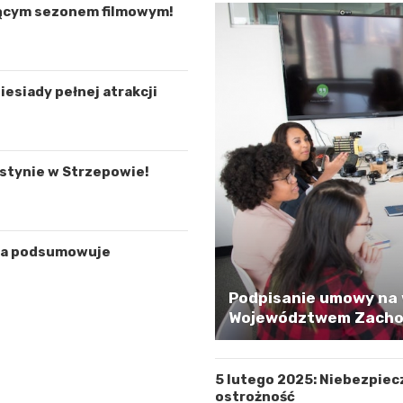
jącym sezonem filmowym!
esiady pełnej atrakcji
estynie w Strzepowie!
icja podsumowuje
Podpisanie umowy na 
Województwem Zachod
5 lutego 2025: Niebezpiec
ostrożność