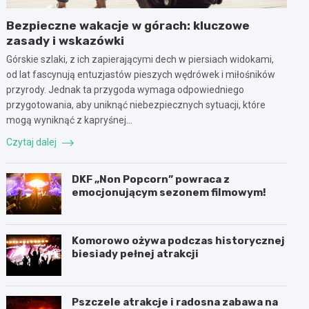
Bezpieczne wakacje w górach: kluczowe
zasady i wskazówki
Górskie szlaki, z ich zapierającymi dech w piersiach widokami,
od lat fascynują entuzjastów pieszych wędrówek i miłośników
przyrody. Jednak ta przygoda wymaga odpowiedniego
przygotowania, aby uniknąć niebezpiecznych sytuacji, które
mogą wyniknąć z kapryśnej…
Czytaj dalej
DKF „Non Popcorn” powraca z
emocjonującym sezonem filmowym!
Komorowo ożywa podczas historycznej
biesiady pełnej atrakcji
Pszczele atrakcje i radosna zabawa na