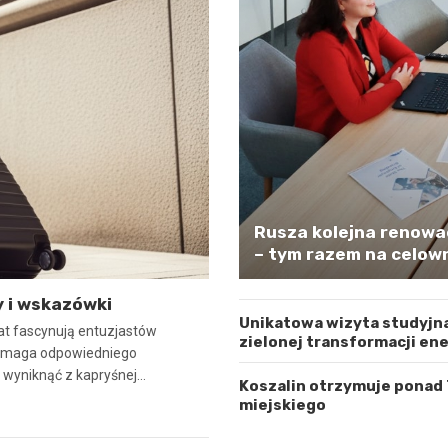
Rusza kolejna renowa
– tym razem na celown
 i wskazówki
Unikatowa wizyta studyjna
lat fascynują entuzjastów
zielonej transformacji en
wymaga odpowiedniego
ą wyniknąć z kapryśnej…
Koszalin otrzymuje ponad
miejskiego