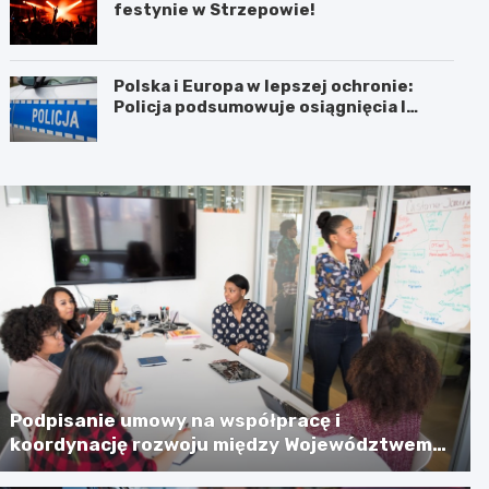
festynie w Strzepowie!
Polska i Europa w lepszej ochronie:
Policja podsumowuje osiągnięcia I
połowy 2026 roku
Podpisanie umowy na współpracę i
koordynację rozwoju między Województwem
Zachodniopomorskim a Gminą Miastem