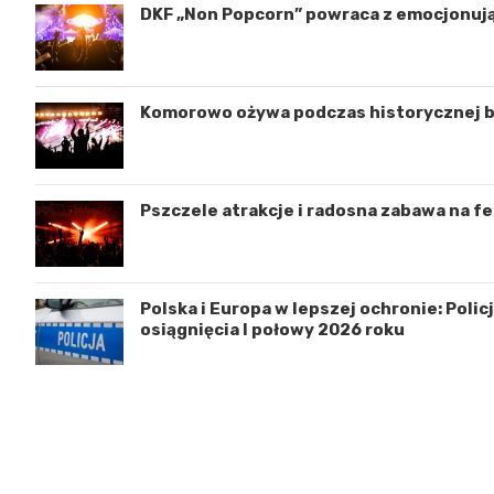
DKF „Non Popcorn” powraca z emocjonu
Komorowo ożywa podczas historycznej bi
Pszczele atrakcje i radosna zabawa na f
Polska i Europa w lepszej ochronie: Pol
osiągnięcia I połowy 2026 roku