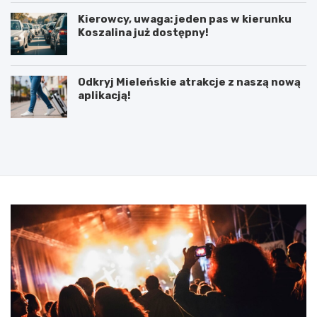
Kierowcy, uwaga: jeden pas w kierunku
Koszalina już dostępny!
Odkryj Mieleńskie atrakcje z naszą nową
aplikacją!
P
5
o
l
d
u
p
t
i
e
s
g
a
o
n
2
i
0
e
2
u
5
m
:
o
N
w
i
y
e