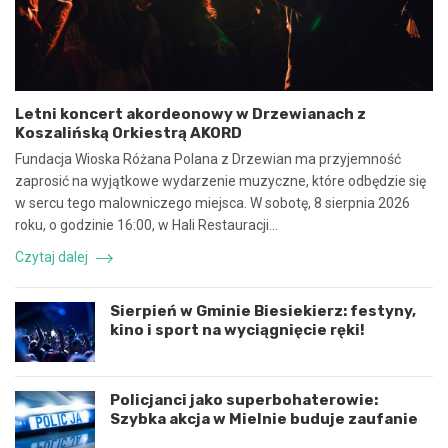
n
b
a
e
w
z
s
p
p
i
ó
e
Letni koncert akordeonowy w Drzewianach z
ł
c
Koszalińską Orkiestrą AKORD
p
z
r
n
Fundacja Wioska Różana Polana z Drzewian ma przyjemność
a
e
zaprosić na wyjątkowe wydarzenie muzyczne, które odbędzie się
c
z
w sercu tego malowniczego miejsca. W sobotę, 8 sierpnia 2026
ę
d
roku, o godzinie 16:00, w Hali Restauracji…
i
a
k
r
Czytaj dalej
o
z
o
e
r
n
Sierpień w Gminie Biesiekierz: festyny,
d
i
kino i sport na wyciągnięcie ręki!
y
e
n
d
a
r
c
o
Policjanci jako superbohaterowie:
j
g
Szybka akcja w Mielnie buduje zaufanie
ę
o