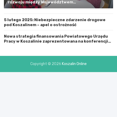
i
rozwoju między Województwem
n
Zachodniopomorskim a Gminą Miastem Koszalin
ą
M
5 lutego 2025: Niebezpieczne zdarzenie drogowe
i
pod Koszalinem – apel o ostrożność
a
s
t
Nowa strategia finansowania Powiatowego Urzędu
e
Pracy w Koszalinie zaprezentowana na konferencji
m
prasowej
K
o
s
Copyright © 2026
Koszalin Online
z
a
l
i
n