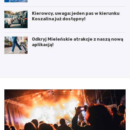
Kierowcy, uwaga: jeden pas w kierunku
Koszalina już dostępny!
Odkryj Mieleńskie atrakcje z naszą nową
aplikacją!
P
5
o
l
d
u
p
t
i
e
s
g
a
o
n
2
i
0
e
2
u
5
m
:
o
N
w
i