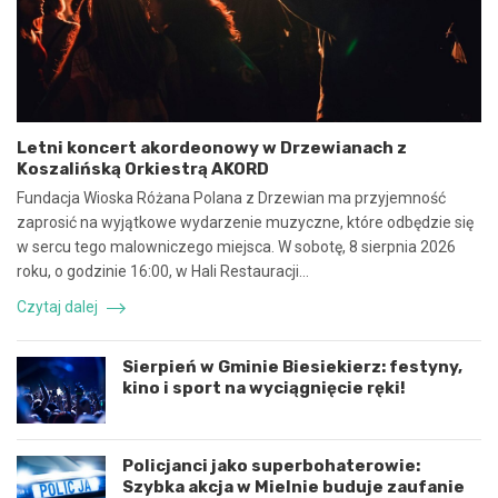
y
e
n
b
a
e
w
z
s
p
p
i
ó
e
Letni koncert akordeonowy w Drzewianach z
ł
c
Koszalińską Orkiestrą AKORD
p
z
r
n
Fundacja Wioska Różana Polana z Drzewian ma przyjemność
a
e
zaprosić na wyjątkowe wydarzenie muzyczne, które odbędzie się
c
z
w sercu tego malowniczego miejsca. W sobotę, 8 sierpnia 2026
ę
d
roku, o godzinie 16:00, w Hali Restauracji…
i
a
k
r
Czytaj dalej
o
z
o
e
r
n
Sierpień w Gminie Biesiekierz: festyny,
d
i
kino i sport na wyciągnięcie ręki!
y
e
n
d
a
r
c
o
Policjanci jako superbohaterowie:
j
g
Szybka akcja w Mielnie buduje zaufanie