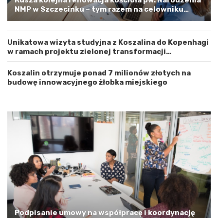
Rusza kolejna renowacja kościoła pw. Narodzenia
e
t
NMP w Szczecinku – tym razem na celowniku
m
r
zachodnia elewacja i główne wejście
Z
o
a
ż
Unikatowa wizyta studyjna z Koszalina do Kopenhagi
c
n
w ramach projektu zielonej transformacji
h
o
energetycznej
o
ś
d
ć
Koszalin otrzymuje ponad 7 milionów złotych na
n
budowę innowacyjnego żłobka miejskiego
i
o
p
o
m
o
r
s
k
i
m
a
G
m
Podpisanie umowy na współpracę i koordynację