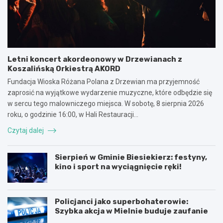
Letni koncert akordeonowy w Drzewianach z
Koszalińską Orkiestrą AKORD
Fundacja Wioska Różana Polana z Drzewian ma przyjemność
zaprosić na wyjątkowe wydarzenie muzyczne, które odbędzie się
w sercu tego malowniczego miejsca. W sobotę, 8 sierpnia 2026
roku, o godzinie 16:00, w Hali Restauracji…
Czytaj dalej
Sierpień w Gminie Biesiekierz: festyny,
kino i sport na wyciągnięcie ręki!
Policjanci jako superbohaterowie:
Szybka akcja w Mielnie buduje zaufanie