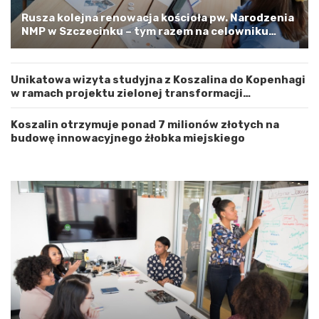
w
s
e
t
Rusza kolejna renowacja kościoła pw. Narodzenia
m
r
NMP w Szczecinku – tym razem na celowniku
Z
o
zachodnia elewacja i główne wejście
a
ż
c
n
Unikatowa wizyta studyjna z Koszalina do Kopenhagi
h
o
w ramach projektu zielonej transformacji
o
ś
energetycznej
d
ć
n
Koszalin otrzymuje ponad 7 milionów złotych na
i
budowę innowacyjnego żłobka miejskiego
o
p
o
m
o
r
s
k
i
m
a
G
m