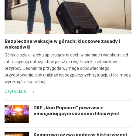
y
e
n
b
a
e
w
z
s
p
p
i
ó
e
Bezpieczne wakacje w górach: kluczowe zasady i
ł
c
wskazówki
p
z
r
n
Górskie szlaki, z ich zapierającymi dech w piersiach widokami, od
a
e
lat fascynują entuzjastów pieszych wędrówek i miłośników
c
z
przyrody. Jednak ta przygoda wymaga odpowiedniego
ę
d
przygotowania, aby uniknąć niebezpiecznych sytuacji, które mogą
i
a
k
r
wyniknąć z kapryśnej…
o
z
Czytaj dalej
o
e
r
n
d
i
DKF „Non Popcorn” powraca z
y
e
emocjonującym sezonem filmowym!
n
d
a
r
c
o
j
g
Komorowo ożywa podczas historycznej