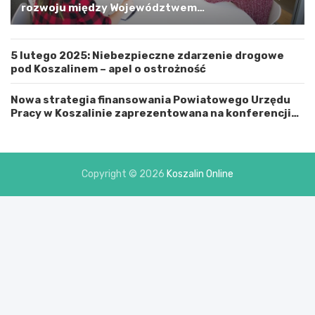
i
rozwoju między Województwem
n
Zachodniopomorskim a Gminą Miastem Koszalin
ą
M
5 lutego 2025: Niebezpieczne zdarzenie drogowe
i
pod Koszalinem – apel o ostrożność
a
s
t
Nowa strategia finansowania Powiatowego Urzędu
e
Pracy w Koszalinie zaprezentowana na konferencji
m
prasowej
K
o
s
Copyright © 2026
Koszalin Online
z
a
l
i
n