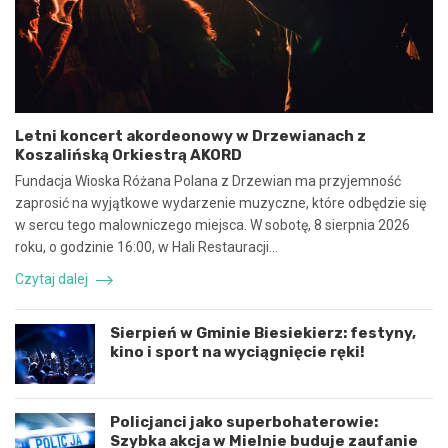
y
e
n
b
a
e
w
z
s
p
p
i
ó
e
Letni koncert akordeonowy w Drzewianach z
ł
c
Koszalińską Orkiestrą AKORD
p
z
r
n
Fundacja Wioska Różana Polana z Drzewian ma przyjemność
a
e
zaprosić na wyjątkowe wydarzenie muzyczne, które odbędzie się
c
z
w sercu tego malowniczego miejsca. W sobotę, 8 sierpnia 2026
ę
d
roku, o godzinie 16:00, w Hali Restauracji…
i
a
k
r
Czytaj dalej
o
z
o
e
r
n
Sierpień w Gminie Biesiekierz: festyny,
d
i
kino i sport na wyciągnięcie ręki!
y
e
n
d
a
r
c
o
Policjanci jako superbohaterowie:
j
g
Szybka akcja w Mielnie buduje zaufanie