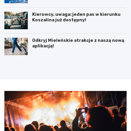
Kierowcy, uwaga: jeden pas w kierunku
Koszalina już dostępny!
Odkryj Mieleńskie atrakcje z naszą nową
aplikacją!
P
5
o
l
d
u
p
t
i
e
s
g
a
o
n
2
i
0
e
2
u
5
m
:
o
N
w
i