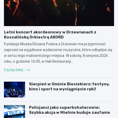
Letni koncert akordeonowy w Drzewianach z
Koszalińską Orkiestrą AKORD
Fundacja Wioska Różana Polana z Drzewian ma przyjemność
zaprosić na wyjątkowe wydarzenie muzyczne, które odbędzie się
w sercu tego malowniczego miejsca. W sobotę, 8 sierpnia 2026
roku, o godzinie 16:00, w Hali Restauracji…
Czytaj dalej
Sierpień w Gminie Biesiekierz: festyny,
kino i sport na wyciągnięcie ręki!
Policjanci jako superbohaterowie:
Szybka akcja w Mielnie buduje zaufanie