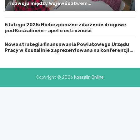
i
rozwoju między Województwem
n
Zachodniopomorskim a Gminą Miastem Koszalin
ą
M
5 lutego 2025: Niebezpieczne zdarzenie drogowe
i
pod Koszalinem – apel o ostrożność
a
s
t
Nowa strategia finansowania Powiatowego Urzędu
e
Pracy w Koszalinie zaprezentowana na konferencji
m
prasowej
K
o
s
Copyright © 2026
Koszalin Online
z
a
l
i
n