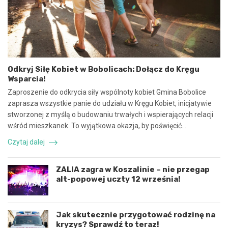
y
e
n
b
a
e
w
z
s
p
p
i
ó
e
Odkryj Siłę Kobiet w Bobolicach: Dołącz do Kręgu
ł
c
Wsparcia!
p
z
r
n
Zaproszenie do odkrycia siły wspólnoty kobiet Gmina Bobolice
a
e
zaprasza wszystkie panie do udziału w Kręgu Kobiet, inicjatywie
c
z
stworzonej z myślą o budowaniu trwałych i wspierających relacji
ę
d
wśród mieszkanek. To wyjątkowa okazja, by poświęcić…
i
a
k
r
Czytaj dalej
o
z
o
e
r
n
ZALIA zagra w Koszalinie – nie przegap
d
i
alt-popowej uczty 12 września!
y
e
n
d
a
r
c
o
Jak skutecznie przygotować rodzinę na
j
g
kryzys? Sprawdź to teraz!