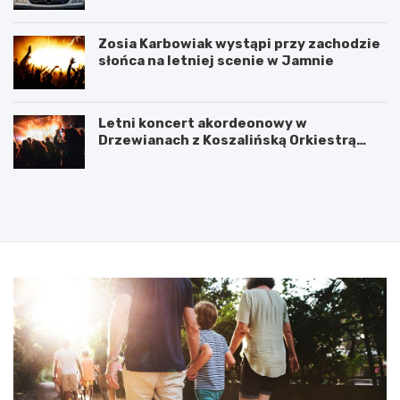
Zosia Karbowiak wystąpi przy zachodzie
słońca na letniej scenie w Jamnie
Letni koncert akordeonowy w
Drzewianach z Koszalińską Orkiestrą
AKORD
P
5
o
l
d
u
p
t
i
e
s
g
a
o
n
2
i
0
e
2
u
5
m
:
o
N
w
i