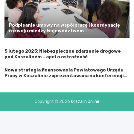
i
m
a
G
m
Podpisanie umowy na współpracę i koordynację
i
rozwoju między Województwem
n
Zachodniopomorskim a Gminą Miastem Koszalin
ą
M
5 lutego 2025: Niebezpieczne zdarzenie drogowe
i
pod Koszalinem – apel o ostrożność
a
s
t
Nowa strategia finansowania Powiatowego Urzędu
e
Pracy w Koszalinie zaprezentowana na konferencji
m
prasowej
K
o
s
Copyright © 2026
Koszalin Online
z
a
l
i
n