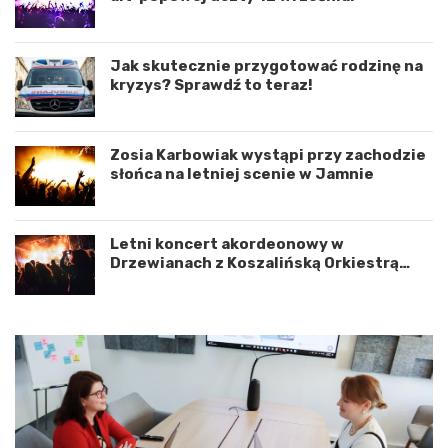
y
e
n
d
a
r
c
o
Jak skutecznie przygotować rodzinę na
j
g
kryzys? Sprawdź to teraz!
ę
o
r
w
o
e
Zosia Karbowiak wystąpi przy zachodzie
z
p
słońca na letniej scenie w Jamnie
w
o
o
d
j
K
u
o
Letni koncert akordeonowy w
m
s
Drzewianach z Koszalińską Orkiestrą
i
z
AKORD
ę
a
d
l
z
i
y
n
W
e
o
m
j
–
e
a
w
p