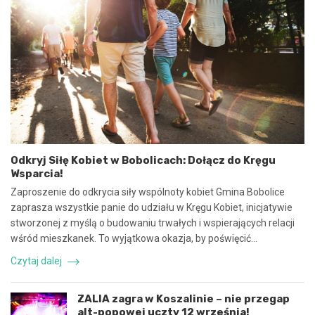
e
2
u
5
m
:
o
N
w
i
y
e
n
b
a
e
w
z
s
p
p
i
ó
e
Odkryj Siłę Kobiet w Bobolicach: Dołącz do Kręgu
ł
c
Wsparcia!
p
z
r
n
Zaproszenie do odkrycia siły wspólnoty kobiet Gmina Bobolice
a
e
zaprasza wszystkie panie do udziału w Kręgu Kobiet, inicjatywie
c
z
stworzonej z myślą o budowaniu trwałych i wspierających relacji
ę
d
wśród mieszkanek. To wyjątkowa okazja, by poświęcić…
i
a
k
r
Czytaj dalej
o
z
o
e
r
n
ZALIA zagra w Koszalinie – nie przegap
d
i
alt-popowej uczty 12 września!