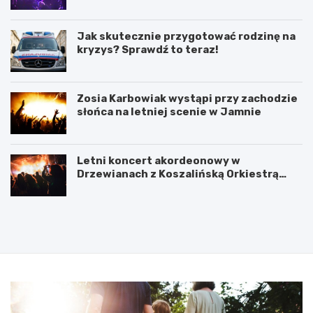
Jak skutecznie przygotować rodzinę na
kryzys? Sprawdź to teraz!
Zosia Karbowiak wystąpi przy zachodzie
słońca na letniej scenie w Jamnie
Letni koncert akordeonowy w
Drzewianach z Koszalińską Orkiestrą
AKORD
P
5
o
l
d
u
p
t
i
e
s
g
a
o
n
2
i
0