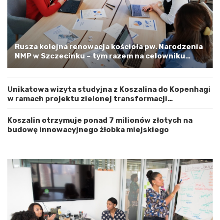
ó
e
d
l
z
o
t
o
w
s
Rusza kolejna renowacja kościoła pw. Narodzenia
e
t
NMP w Szczecinku – tym razem na celowniku
m
r
zachodnia elewacja i główne wejście
Z
o
a
ż
Unikatowa wizyta studyjna z Koszalina do Kopenhagi
c
n
w ramach projektu zielonej transformacji
h
o
energetycznej
o
ś
d
ć
Koszalin otrzymuje ponad 7 milionów złotych na
n
budowę innowacyjnego żłobka miejskiego
i
o
p
o
m
o
r
s
k