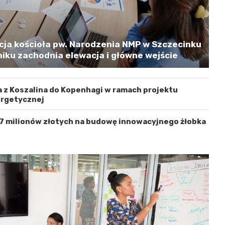
cja kościoła pw. Narodzenia NMP w Szczecinku
iku zachodnia elewacja i główne wejście
 z Koszalina do Kopenhagi w ramach projektu
ergetycznej
 7 milionów złotych na budowę innowacyjnego żłobka