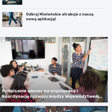
Odkryj Mieleńskie atrakcje z naszą
nową aplikacją!
Podpisanie umowy na współpracę i
koordynację rozwoju między Województwem
Zachodniopomorskim a Gminą Miastem
Koszalin