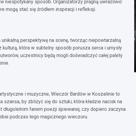
kę w niespotykany sposób. Organizatorzy pragną uwrażliwić
 mogą stać się źródłem inspiracji i refleksji.
unikalną perspektywę na scenę, tworząc niepowtarzalną
z kulturą, która w subtelny sposób porusza serca i umysły
j utworów, uczestnicy będą mogli doświadczyć całej palety
enie.
artystyczne i muzyczne, Wieczór Bardów w Koszalinie to
 szansa, by zbliżyć się do sztuki, która kładzie nacisk na
st długoletnim fanem poezji śpiewanej, czy dopiero zaczyna
siebie podczas tego magicznego wieczoru.