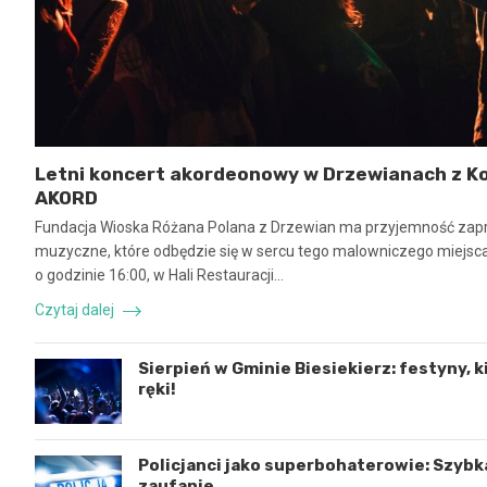
Letni koncert akordeonowy w Drzewianach z Ko
AKORD
Fundacja Wioska Różana Polana z Drzewian ma przyjemność zapr
muzyczne, które odbędzie się w sercu tego malowniczego miejsca.
o godzinie 16:00, w Hali Restauracji…
Czytaj dalej
Sierpień w Gminie Biesiekierz: festyny, k
ręki!
Policjanci jako superbohaterowie: Szybk
zaufanie