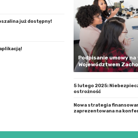
oszalina już dostępny!
aplikacją!
Podpisanie umowy na 
Województwem Zachod
5 lutego 2025: Niebezpiec
ostrożność
Nowa strategia finansowa
zaprezentowana na konfer