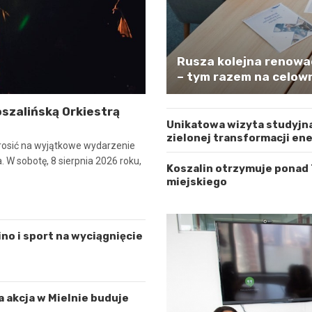
Rusza kolejna renowa
– tym razem na celown
szalińską Orkiestrą
Unikatowa wizyta studyjna
zielonej transformacji en
osić na wyjątkowe wydarzenie
 W sobotę, 8 sierpnia 2026 roku,
Koszalin otrzymuje ponad
miejskiego
ino i sport na wyciągnięcie
a akcja w Mielnie buduje