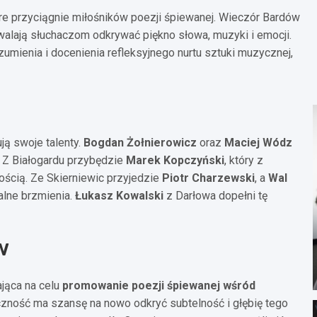
re przyciągnie miłośników poezji śpiewanej. Wieczór Bardów
walają słuchaczom odkrywać piękno słowa, muzyki i emocji.
mienia i docenienia refleksyjnego nurtu sztuki muzycznej,
ją swoje talenty.
Bogdan Żołnierowicz
oraz
Maciej Wódz
. Z Białogardu przybędzie
Marek Kopczyński
, który z
ścią. Ze Skierniewic przyjedzie
Piotr Charzewski
, a
Wal
alne brzmienia.
Łukasz Kowalski
z Darłowa dopełni tę
w
ająca na celu
promowanie poezji śpiewanej wśród
czność ma szansę na nowo odkryć subtelność i głębię tego