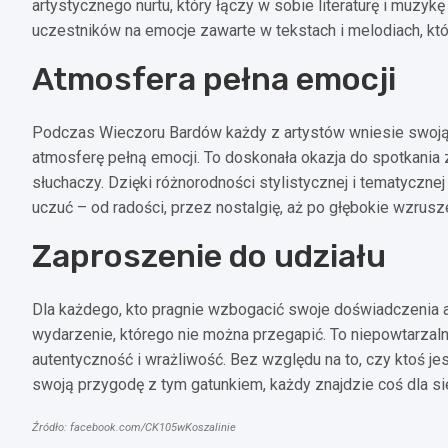
artystycznego nurtu, który łączy w sobie literaturę i muzy
uczestników na emocje zawarte w tekstach i melodiach, które
Atmosfera pełna emocji
Podczas Wieczoru Bardów każdy z artystów wniesie swoją 
atmosferę pełną emocji. To doskonała okazja do spotkania 
słuchaczy. Dzięki różnorodności stylistycznej i tematyczne
uczuć – od radości, przez nostalgię, aż po głębokie wzrusz
Zaproszenie do udziału
Dla każdego, kto pragnie wzbogacić swoje doświadczenia 
wydarzenie, którego nie można przegapić. To niepowtarzalna
autentyczność i wrażliwość. Bez względu na to, czy ktoś je
swoją przygodę z tym gatunkiem, każdy znajdzie coś dla 
Źródło: facebook.com/CK105wKoszalinie