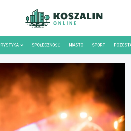
Kosza
URYSTYKA
SPOŁECZNOŚĆ
MIASTO
SPORT
POZOST