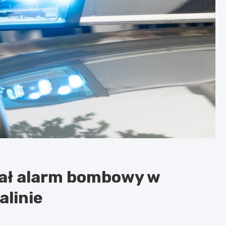
łał alarm bombowy w
linie