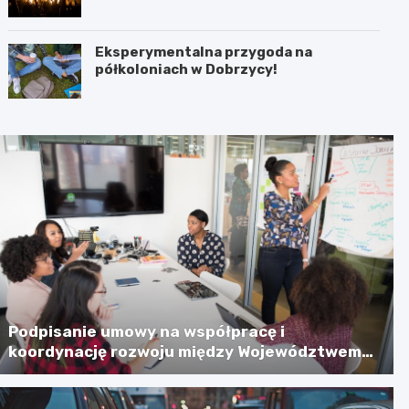
jeziora” 28 sierpnia!
Eksperymentalna przygoda na
półkoloniach w Dobrzycy!
Podpisanie umowy na współpracę i
koordynację rozwoju między Województwem
Zachodniopomorskim a Gminą Miastem
Koszalin