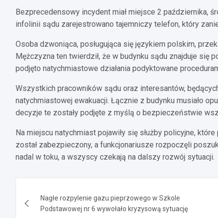
Bezprecedensowy incydent miał miejsce 2 października, śr
infolinii sądu zarejestrowano tajemniczy telefon, który zan
Osoba dzwoniąca, posługująca się językiem polskim, przek
Mężczyzna ten twierdził, że w budynku sądu znajduje się 
podjęto natychmiastowe działania podyktowane procedura
Wszystkich pracowników sądu oraz interesantów, będącyc
natychmiastowej ewakuacji. Łącznie z budynku musiało opuś
decyzje te zostały podjęte z myślą o bezpieczeństwie ws
Na miejscu natychmiast pojawiły się służby policyjne, któr
został zabezpieczony, a funkcjonariusze rozpoczęli posz
nadal w toku, a wszyscy czekają na dalszy rozwój sytuacji.
Nawigacja
Nagłe rozpylenie gazu pieprzowego w Szkole
wpisu
Podstawowej nr 6 wywołało kryzysową sytuację