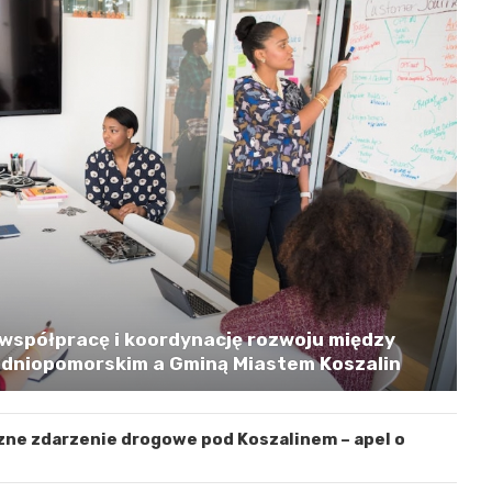
współpracę i koordynację rozwoju między
niopomorskim a Gminą Miastem Koszalin
zne zdarzenie drogowe pod Koszalinem – apel o