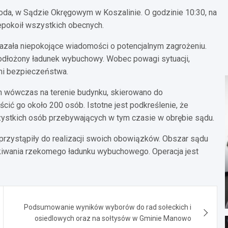
oda, w Sądzie Okręgowym w Koszalinie. O godzinie 10:30, na
iepokoił wszystkich obecnych.
azała niepokojące wiadomości o potencjalnym zagrożeniu.
podłożony ładunek wybuchowy. Wobec powagi sytuacji,
mi bezpieczeństwa.
h wówczas na terenie budynku, skierowano do
cić go około 200 osób. Istotne jest podkreślenie, że
zystkich osób przebywających w tym czasie w obrębie sądu.
e przystąpiły do realizacji swoich obowiązków. Obszar sądu
ukiwania rzekomego ładunku wybuchowego. Operacja jest
Podsumowanie wyników wyborów do rad sołeckich i
osiedlowych oraz na sołtysów w Gminie Manowo