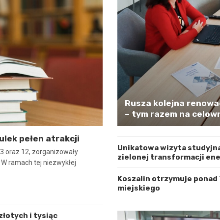
Rusza kolejna renowa
– tym razem na celown
ulek pełen atrakcji
Unikatowa wizyta studyjna
er 3 oraz 12, zorganizowały
zielonej transformacji en
. W ramach tej niezwykłej
Koszalin otrzymuje ponad
miejskiego
łotych i tysiąc