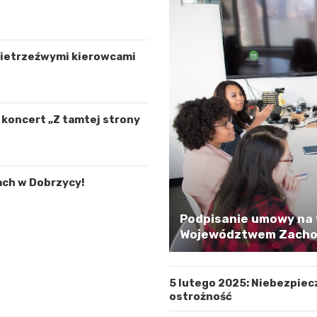
 nietrzeźwymi kierowcami
ą koncert „Z tamtej strony
ach w Dobrzycy!
Podpisanie umowy na 
Województwem Zachod
5 lutego 2025: Niebezpiec
ostrożność