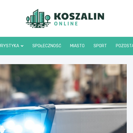
Kosza
URYSTYKA
SPOŁECZNOŚĆ
MIASTO
SPORT
POZOST